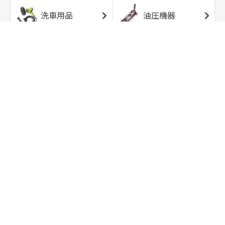
洗車用品
油圧機器
エアコンプレッサ
エアツール
ー
トルクレンチ
ソケット
ラチェット/スピン
レンチ/スパナ
ナー
バイク用工具/用
オイル交換用品
品
ワークライト/ト
研磨/研削用品
ーチライト
タイヤ/ホイール
アウトドア用品
用品