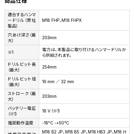
商品仕様
適合するハンマ
ードリル（弊社
M18 FHP、M18 FHPX
製品）
穴あけ深さ（最
203mm
大）
電力は、本製品に取り付けるハンマードリルか
※1
ら供給されます。
ドリルビット長
254mm
（最大）
ドリルビット径
16 mm ／ 32 mm
（最大）
ストローク（最
203mm
大）
バッテリー電圧
18 V（※1）
（※1）
推奨動作温度
-18°C -+50°C
M18 B2 JP、M18 B5 JP、M18 HB3 JP、M18 H