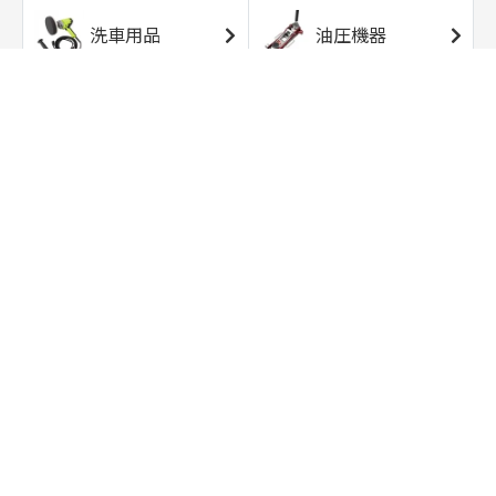
洗車用品
油圧機器
エアコンプレッサ
エアツール
ー
トルクレンチ
ソケット
ラチェット/スピン
レンチ/スパナ
ナー
バイク用工具/用
オイル交換用品
品
ワークライト/ト
研磨/研削用品
ーチライト
タイヤ/ホイール
アウトドア用品
用品