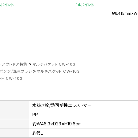
1ポイント
14ポイント
約L415mm×W
>
>
アウトドア特集
マルチバケット CW-103
>
ポンジ/洗車ブラシ
マルチバケット CW-103
ト CW-103
水抜き栓/熱可塑性エラストマー
PP
約W46.3×D29×H19.6cm
約15L