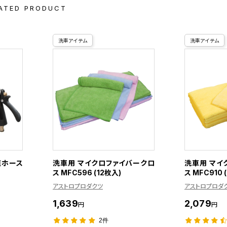
ATED PRODUCT
洗車アイテム
洗車アイテム
道ホース
洗車用 マイクロファイバークロ
洗車用 マイ
ス MFC596 (12枚入)
ス MFC910 
アストロプロダクツ
アストロプロダ
1,639
2,079
円
円
2件