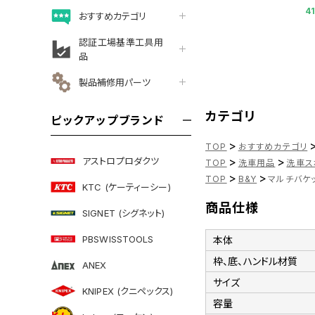
4
おすすめカテゴリ
認証工場基準工具用
品
製品補修用パーツ
カテゴリ
ピックアップブランド
>
TOP
おすすめカテゴリ
>
>
アストロプロダクツ
TOP
洗車用品
洗車ス
>
>
TOP
B&Y
マルチバケッ
KTC (ケーティーシー)
商品仕様
SIGNET (シグネット)
PBSWISSTOOLS
本体
枠、底、ハンドル材質
ANEX
サイズ
KNIPEX (クニペックス)
容量