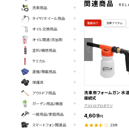
関連商品
REL
洗車用品
タイヤ/ホイール用品
動画あり
洗車アイテム
オイル交換用品
オイル関連/添加剤
塗料/補修用品
ケミカル
運搬/積載用品
保護具
洗車用フォームガン 水
アウトドア用品
接続式
ガーデン用品/機器
アストロプロダクツ
一般用品/家庭用品
4,609
円
スマートフォン関連品
23件