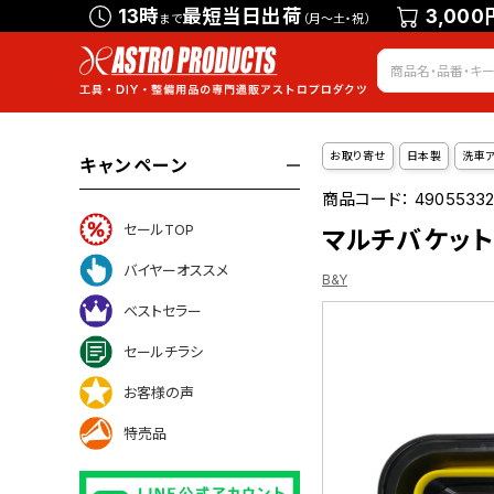
13時
最短当日出荷
3,000
まで
（月～土・祝）
お取り寄せ
日本製
洗車
キャンペーン
商品コード：
49055332
セールTOP
マルチバケット 
バイヤーオススメ
B&Y
ベストセラー
セールチラシ
お客様の声
ついて
特売品