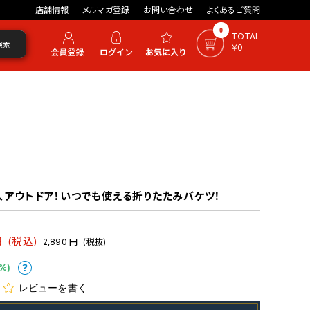
店舗情報
メルマガ登録
お問い合わせ
よくあるご質問
0
TOTAL
検索
￥0
、アウトドア！いつでも使える折りたたみバケツ！
円
(税込)
2,890
円
(税抜)
%)
レビューを書く