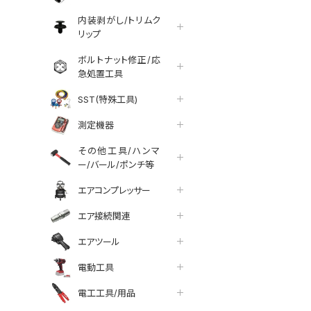
内装剥がし/トリムク
リップ
ボルトナット修正/応
急処置工具
SST(特殊工具)
測定機器
その他工具/ハンマ
ー/バール/ポンチ等
エアコンプレッサー
エア接続関連
エアツール
tter
facebook
line
電動工具
電工工具/用品