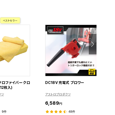
ベストセラー
クロファイバークロ
DC18V 充電式 ブロワー
(12枚入)
ス
クツ
アストロプロダクツ
ア
6,589
1
円
9件
48件