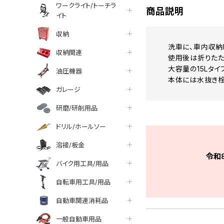
ワークライト/トーチラ
商品説明
イト
収納
洗車に、車内収納
収納関連
使用後は折りたた
大容量の15Lタイ
油圧機器
本体には水抜き栓
ガレージ
研磨/研削用品
ドリル/ホールソー
溶接/板金
令和
バイク用工具/用品
自転車用工具/用品
自動車関連消耗品
一般自動車用品