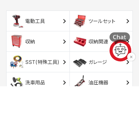
電動工具
ツールセット
収納
収納関連
SST(特殊工具)
ガレージ
洗車用品
油圧機器
エアコンプレッサ
エアツール
ー
トルクレンチ
ソケット