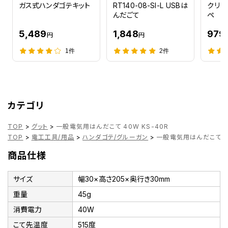
ガス式ハンダゴテキット
RT140-08-SI-L USBは
クリッ
んだごて
ペ
5,489
1,848
979
円
円
1件
2件
カテゴリ
TOP
>
グット
>
一般電気用はんだこて 40W KS-40R
TOP
>
電工工具/用品
>
ハンダゴテ/グルーガン
>
一般電気用はんだこて 40
商品仕様
サイズ
幅30×高さ205×奥行き30mm
重量
45g
消費電力
40W
こて先温度
515度