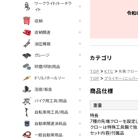
ワークライト/トーチラ
イト
令和
収納
収納関連
油圧機器
ガレージ
カテゴリ
研磨/研削用品
>
>
TOP
KTC
先端クロー
>
ドリル/ホールソー
TOP
プライヤー/ニッパ
溶接/板金
商品仕様
バイク用工具/用品
重量
自転車用工具/用品
特長
7種の先端クローを設定し
自動車関連消耗品
クローは特殊工具鋼で独自
セット内容/付属品
一般自動車用品