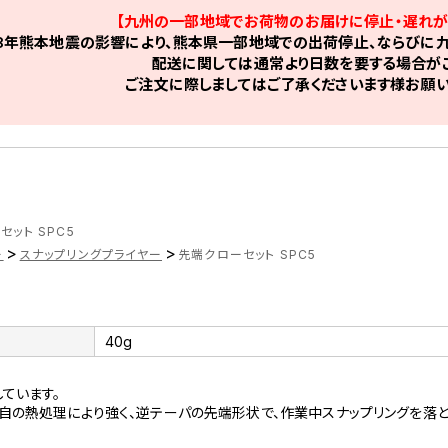
【九州の一部地域でお荷物のお届けに停止・遅れが
8年熊本地震の影響により、熊本県一部地域での出荷停止、ならびに九
配送に関しては通常より日数を要する場合がご
ご注文に際しましてはご了承くださいます様お願い
セット SPC5
>
>
ー
スナップリングプライヤー
先端クローセット SPC5
40g
ています。
の熱処理により強く、逆テーパの先端形状で、作業中スナップリングを落と