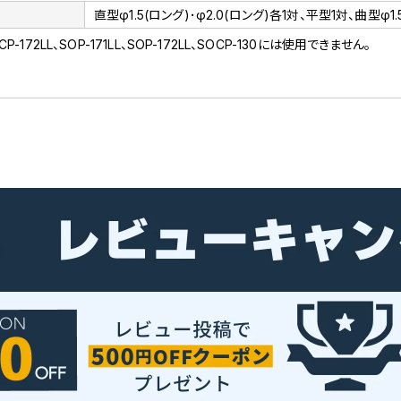
直型φ1.5(ロング)･φ2.0(ロング)各1対、平型1対、曲型φ1.
、SCP-172LL、SOP-171LL、SOP-172LL、SOCP-130には使用できません。