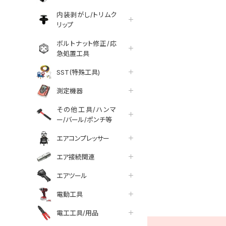
内装剥がし/トリムク
リップ
ボルトナット修正/応
急処置工具
SST(特殊工具)
測定機器
その他工具/ハンマ
ー/バール/ポンチ等
エアコンプレッサー
エア接続関連
エアツール
tter
facebook
line
電動工具
電工工具/用品