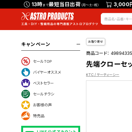
13時
最短当日出荷
3,000
まで
（月～土・祝）
お取り寄せ
キャンペーン
商品コード：
49894335
セールTOP
先端クローセット
バイヤーオススメ
KTC / ケーティーシー
ベストセラー
セールチラシ
ついて
お客様の声
特売品