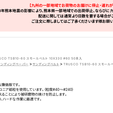
【九州の一部地域でお荷物のお届けに停止・遅れが
8年熊本地震の影響により、熊本県一部地域での出荷停止、ならびに九
配送に関しては通常より日数を要する場合がご
ご注文に際しましてはご了承くださいます様お願い
SCO TSB10-60 スモールベルト 10X330 #60 50本入
>
>
サンディングペーパー
サンディングベルト
TRUSCO TSB10-60 スモールベ
な廉価版です。
ニア砥粒を使用しています。（粒度#40～#240）
えることにより被研磨物の焼けを防止します。
、ハードな作業に最適です。