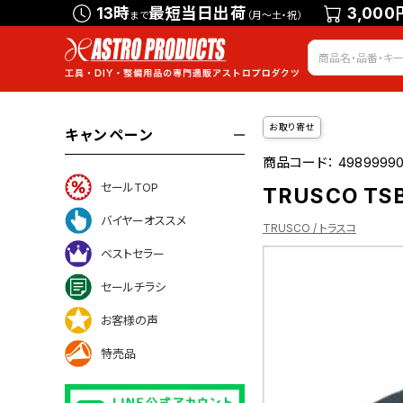
13時
最短当日出荷
3,000
まで
（月～土・祝）
お取り寄せ
キャンペーン
商品コード：
49899990
セールTOP
TRUSCO TS
バイヤーオススメ
TRUSCO / トラスコ
ベストセラー
セールチラシ
ついて
お客様の声
特売品