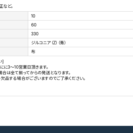
正など。
10
60
330
ジルコニア（Z）（青）
布
い]
にに3～10営業日頂きます。
場合は全て揃ってからの発送となります。
ー欠品する場合がございますのでご了承ください。