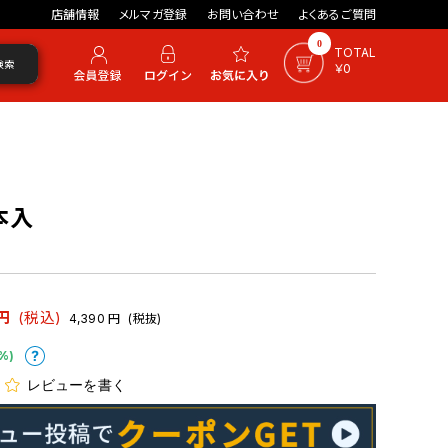
店舗情報
メルマガ登録
お問い合わせ
よくあるご質問
0
TOTAL
検索
￥0
0本入
円
(税込)
4,390
円
(税抜)
%)
レビューを書く