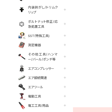
内装剥がし/トリムク
リップ
ボルトナット修正/応
急処置工具
SST(特殊工具)
測定機器
その他工具/ハンマ
ー/バール/ポンチ等
エアコンプレッサー
エア接続関連
エアツール
tter
facebook
line
電動工具
電工工具/用品