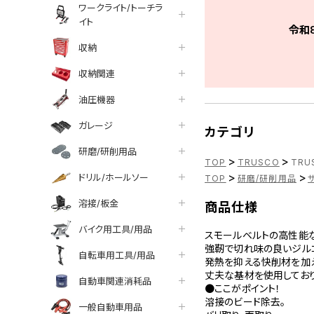
ワークライト/トーチラ
イト
令和
収納
収納関連
油圧機器
ガレージ
カテゴリ
研磨/研削用品
>
>
TOP
TRUSCO
TRU
>
>
ドリル/ホールソー
TOP
研磨/研削用品
溶接/板金
商品仕様
バイク用工具/用品
スモールベルトの高性能
強靭で切れ味の良いジルコ
自転車用工具/用品
発熱を抑える快削材を加
丈夫な基材を使用しており
自動車関連消耗品
●ここがポイント！
溶接のビード除去。
一般自動車用品