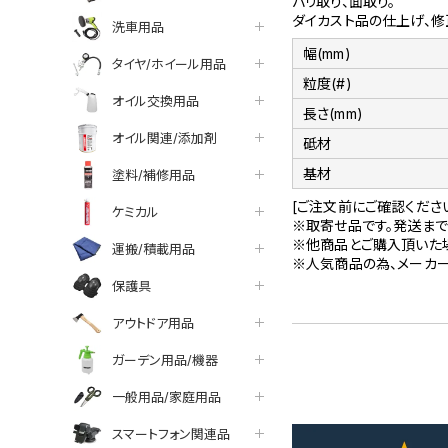
バリ取り、面取り。
ダイカスト品の仕上げ、修
洗車用品
幅(mm)
タイヤ/ホイール用品
粒度(#)
オイル交換用品
長さ(mm)
オイル関連/添加剤
砥材
基材
塗料/補修用品
[ご注文前にご確認くださ
ケミカル
※取寄せ品です。発送まで
※他商品とご購入頂いた
運搬/積載用品
※人気商品の為、メーカ
保護具
アウトドア用品
ガーデン用品/機器
一般用品/家庭用品
スマートフォン関連品