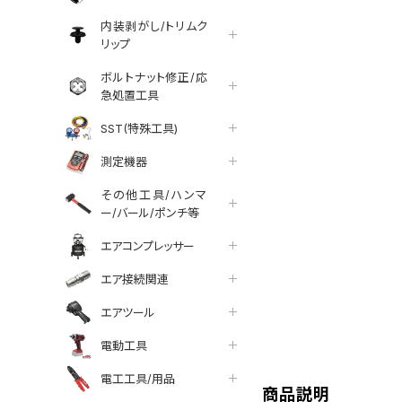
内装剥がし/トリムク
リップ
ボルトナット修正/応
急処置工具
SST(特殊工具)
測定機器
その他工具/ハンマ
ー/バール/ポンチ等
エアコンプレッサー
エア接続関連
エアツール
tter
facebook
line
電動工具
電工工具/用品
商品説明