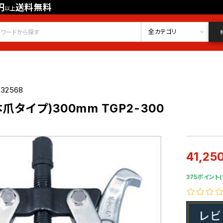
円
送料無料
以上
会員登録
ログイン
お気に入り
全カテゴリ
332568
爪タイプ)300mm TGP2-300
41,25
375ポイント(