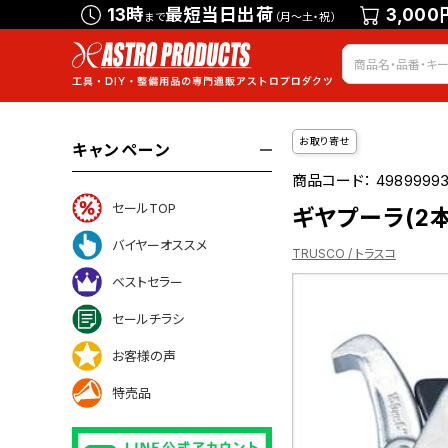
13時
最短当日出荷
3,000
まで
（月～土・祝）
お取り寄せ
キャンペーン
商品コード：
4989999
セールTOP
ギヤプーラ(2本
バイヤーオススメ
TRUSCO / トラスコ
ベストセラー
セールチラシ
について
お客様の声
特売品