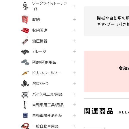
ワークライト/トーチラ
イト
機械や自動車の解
収納
ギヤ･プーリ引き
収納関連
油圧機器
ガレージ
研磨/研削用品
令和
ドリル/ホールソー
溶接/板金
バイク用工具/用品
自転車用工具/用品
関連商品
REL
自動車関連消耗品
一般自動車用品