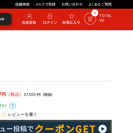
店舗情報
メルマガ登録
お問い合わせ
よくあるご質問
0
TOTAL
検索
￥0
0
円
(税込)
37,500
円
(税抜)
1%)
レビューを書く