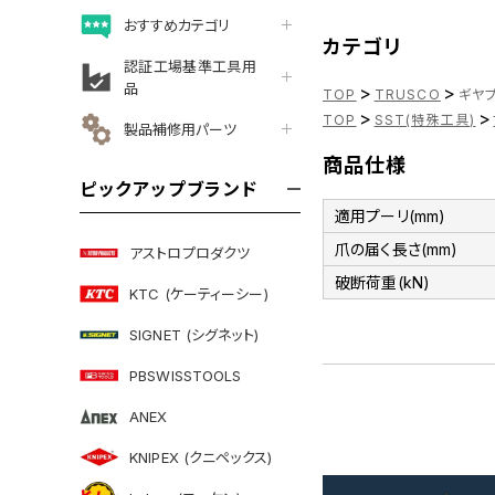
おすすめカテゴリ
カテゴリ
認証工場基準工具用
品
>
>
TOP
TRUSCO
ギヤプ
>
>
TOP
SST(特殊工具)
製品補修用パーツ
商品仕様
ピックアップブランド
適用プーリ(mm)
爪の届く長さ(mm)
アストロプロダクツ
破断荷重(kN)
KTC (ケーティーシー)
SIGNET (シグネット)
PBSWISSTOOLS
ANEX
KNIPEX (クニペックス)