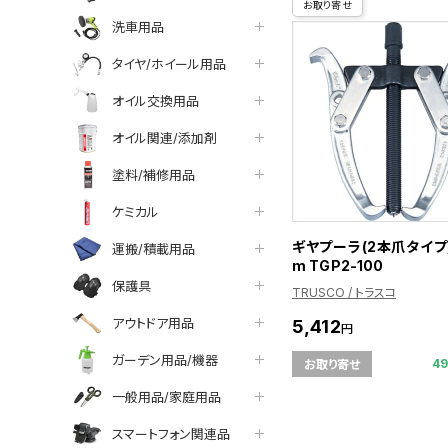
お取り寄せ
洗車用品
タイヤ/ホイール用品
オイル交換用品
オイル関連/添加剤
塗料/補修用品
ケミカル
ギヤプーラ(2本爪タイプ)
運搬/積載用品
m TGP2-100
保護具
TRUSCO / トラスコ
アウトドア用品
5,412
円
ガーデン用品/機器
4
お取り寄せ
一般用品/家庭用品
スマートフォン関連品