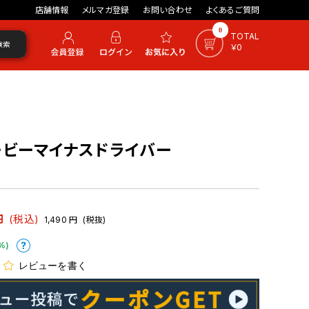
店舗情報
メルマガ登録
お問い合わせ
よくあるご質問
0
TOTAL
検索
￥0
・スタービーマイナスドライバー
円
(税込)
1,490
円
(税抜)
%)
レビューを書く