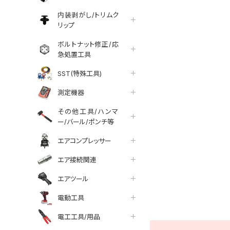
内装剥がし/トリムク
リップ
ボルトナット修正/応
急処置工具
SST(特殊工具)
測定機器
その他工具/ハンマ
ー/バール/ポンチ等
エアコンプレッサー
エア接続関連
エアツール
tter
facebook
line
電動工具
電工工具/用品