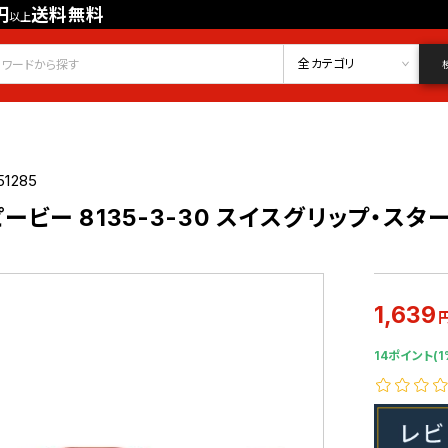
円
送料無料
以上
会員登録
ログイン
お気に入り
全カテゴリ
51285
ol ピービー 8135-3-30 スイスグリップ
1,639
14ポイント(1