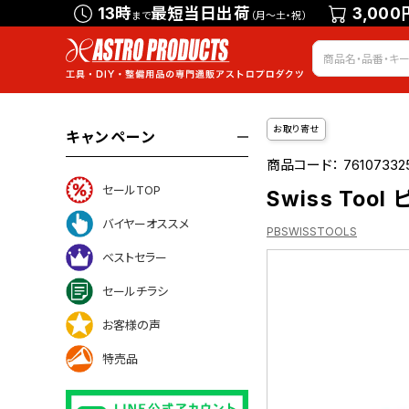
13時
最短当日出荷
3,000
まで
（月～土・祝）
お取り寄せ
キャンペーン
商品コード：
76107332
セールTOP
Swiss To
バイヤーオススメ
PBSWISSTOOLS
ベストセラー
セールチラシ
ついて
お客様の声
特売品