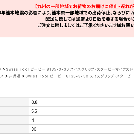
【九州の一部地域でお荷物のお届けに停止・遅れが
8年熊本地震の影響により、熊本県一部地域での出荷停止、ならびに九
配送に関しては通常より日数を要する場合がご
ご注文に際しましてはご了承くださいます様お願い
>
S
Swiss Tool ピービー 8135-3-30 スイスグリップ・スタービーマイナス
>
>
ナス
非貫通
Swiss Tool ピービー 8135-3-30 スイスグリップ・スタ
0.8
5.5
4
30