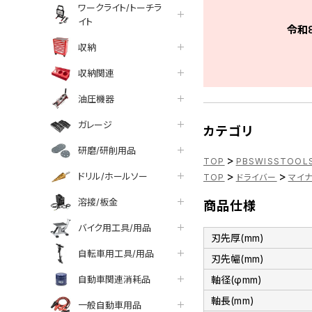
ワークライト/トーチラ
イト
令和
収納
収納関連
油圧機器
ガレージ
カテゴリ
研磨/研削用品
>
TOP
PBSWISSTOOL
>
>
ドリル/ホールソー
TOP
ドライバー
マイ
溶接/板金
商品仕様
バイク用工具/用品
刃先厚(mm)
自転車用工具/用品
刃先幅(mm)
自動車関連消耗品
軸径(φmm)
軸長(mm)
一般自動車用品