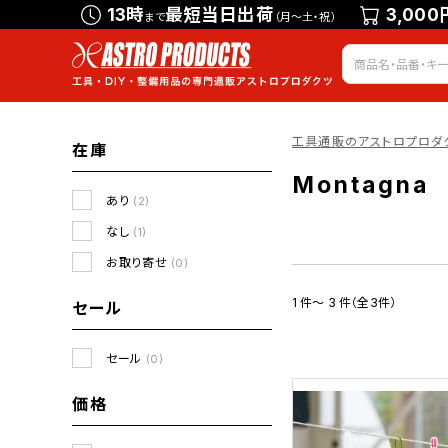
13時
最短当日出荷
3,000
まで
（月～土・祝）
工具通販のアストロプロダ
在庫
Montagna
あり
(2)
なし
(1)
お取り寄せ
(0)
1 件～ 3 件（全3件）
セール
セール
(0)
価格