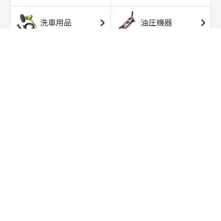
洗車用品
油圧機器
エアコンプレッサ
エアツール
ー
トルクレンチ
ソケット
ラチェット/スピン
レンチ/スパナ
ナー
バイク用工具/用
オイル交換用品
品
ワークライト/ト
研磨/研削用品
ーチライト
タイヤ/ホイール
アウトドア用品