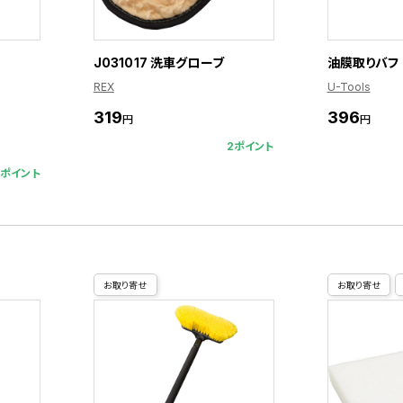
J031017 洗車グローブ
油膜取りバフ 7
REX
U-Tools
319
396
円
円
2ポイント
2ポイント
お取り寄せ
お取り寄せ