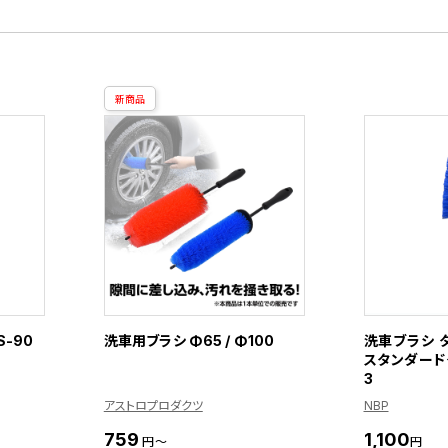
新商品
S-90
洗車用ブラシ Φ65 / Φ100
洗車ブラシ 
スタンダードタ
3
アストロプロダクツ
NBP
759
1,100
円～
円