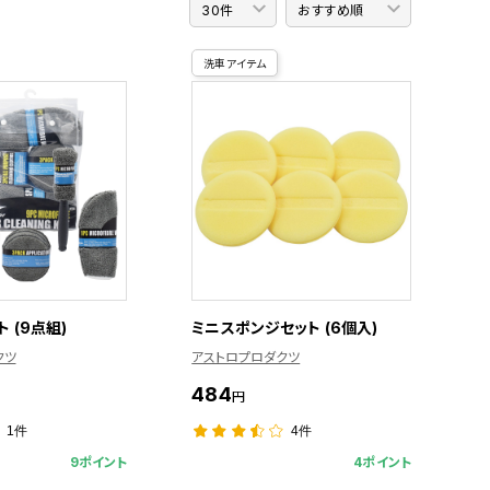
洗車アイテム
 (9点組)
ミニスポンジセット (6個入)
クツ
アストロプロダクツ
484
円
1件
4件
9ポイント
4ポイント