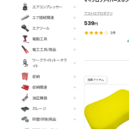
マイクロファイバースポ
エアコンプレッサー
アストロプロダクツ
エア接続関連
539
円
エアツール
1件
電動工具
電工工具/用品
ワークライト/トーチラ
イト
収納
洗車アイテム
収納関連
油圧機器
ガレージ
研磨/研削用品