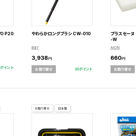
O P20
やわらかロングブラシ CW-010
プラスセーヌ 
-W
B&Y
AION
3,938
660
円
円
6ポイント
35ポイント
お取り寄せ
お取り寄せ
お取り寄せ
日本製