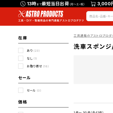
13時
最短当日出荷
3,000
まで
（月～土・祝）
工具通販のアストロプロダ
在庫
洗車スポンジ
あり
(23)
なし
(1)
お取り寄せ
(18)
セール
セール
(0)
価格
1 件～ 30 件（全42件）