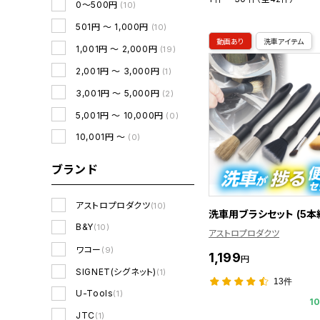
0～500円
(10)
501円 ～ 1,000円
(10)
動画あり
洗車アイテム
1,001円 ～ 2,000円
(19)
2,001円 ～ 3,000円
(1)
3,001円 ～ 5,000円
(2)
5,001円 ～ 10,000円
(0)
10,001円 ～
(0)
ブランド
アストロプロダクツ
(10)
洗車用ブラシセット (5本
B&Y
(10)
アストロプロダクツ
ワコー
(9)
1,199
円
SIGNET(シグネット)
(1)
13件
U-Tools
(1)
1
JTC
(1)