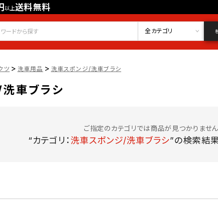
円
送料無料
以上
会員登録
ログイン
お気に入り
全カテゴリ
>
>
クツ
洗車用品
洗車スポンジ/洗車ブラシ
/洗車ブラシ
ご指定のカテゴリでは商品が見つかりません
“カテゴリ：
洗車スポンジ/洗車ブラシ
”の検索結果