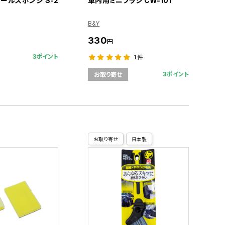
ールスポンジ S-2
車内用ミニブラシ CW-101
B&Y
330
円
3ポイント
1件
3ポイント
お取り寄せ
お取り寄せ
日本製