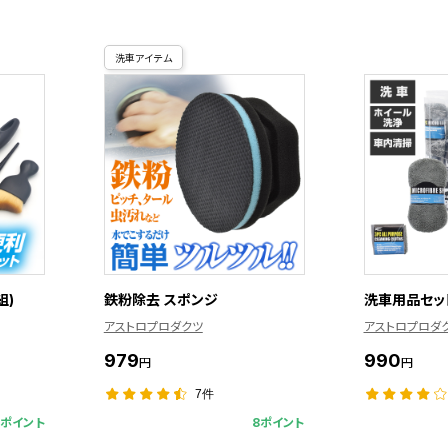
洗車アイテム
組)
鉄粉除去 スポンジ
洗車用品セット
アストロプロダクツ
アストロプロダ
979
990
円
円
7件
0ポイント
8ポイント