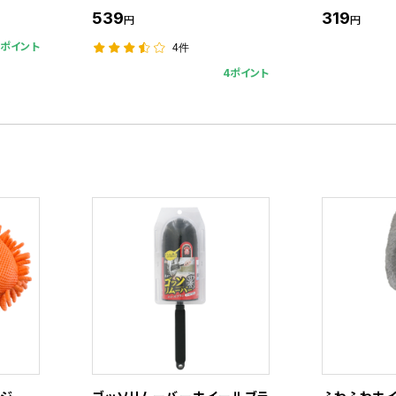
539
319
円
円
3ポイント
4件
4ポイント