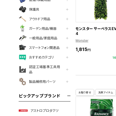
保護具
アウトドア用品
ガーデン用品/機器
モンスター サーベラスEV
4
一般用品/家庭用品
Monster
スマートフォン関連品
1,815
円
おすすめカテゴリ
1
認証工場基準工具用
品
製品補修用パーツ
お取り寄せ
洗車アイテム
ピックアップブランド
アストロプロダクツ