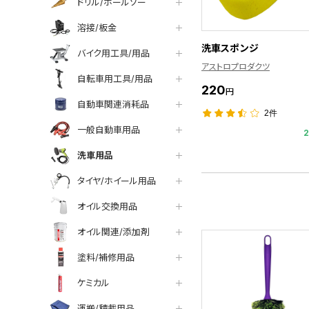
ドリル/ホールソー
溶接/板金
洗車スポンジ
バイク用工具/用品
アストロプロダクツ
自転車用工具/用品
220
円
自動車関連消耗品
2件
一般自動車用品
洗車用品
タイヤ/ホイール用品
オイル交換用品
オイル関連/添加剤
塗料/補修用品
ケミカル
運搬/積載用品