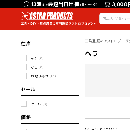
13時
最短当日出荷
3,000
まで
（月～土・祝）
工具通販のアストロプロダ
在庫
ヘラ
あり
(0)
なし
(0)
お取り寄せ
(14)
セール
セール
(0)
価格
1 件～ 14 件（全14件）