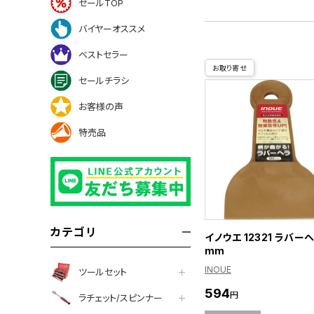
セールTOP
バイヤーオススメ
ベストセラー
お取り寄せ
セールチラシ
お客様の声
特売品
カテゴリ
イノウエ 12321 ラバーヘ
mm
INOUE
ツールセット
594
円
ラチェット/スピンナー