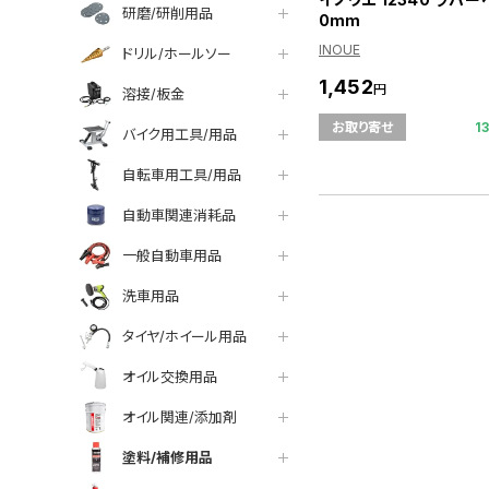
研磨/研削用品
0mm
INOUE
ドリル/ホールソー
1,452
円
溶接/板金
1
お取り寄せ
バイク用工具/用品
自転車用工具/用品
自動車関連消耗品
一般自動車用品
洗車用品
タイヤ/ホイール用品
オイル交換用品
オイル関連/添加剤
塗料/補修用品