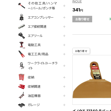
INOUE
その他工具/ハンマ
ー/バール/ポンチ等
341
円
エアコンプレッサー
お取り寄せ
エア接続関連
エアツール
電動工具
お取り寄せ
電工工具/用品
ワークライト/トーチラ
イト
収納
収納関連
油圧機器
ガレージ
イノウエ 12340 ラバー