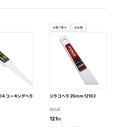
お取り寄せ
日本製
004 コーキングヘラ
ジラコヘラ 25mm 12102
INOUE
121
円