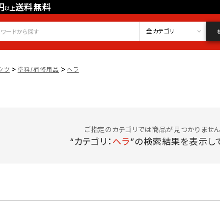
円
送料無料
以上
会員登録
ログイン
お気に入り
全カテゴリ
>
>
クツ
塗料/補修用品
ヘラ
ご指定のカテゴリでは商品が見つかりません
“カテゴリ：
ヘラ
”の検索結果を表示して