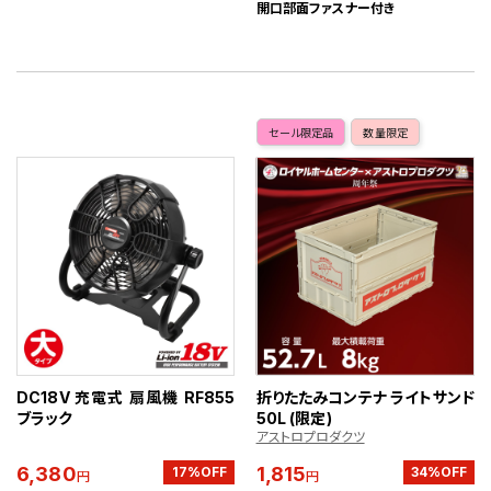
開口部面ファスナー付き
セール限定品
数量限定
DC18V 充電式 扇風機 RF855
折りたたみコンテナ ライトサンド
ブラック
50L (限定)
アストロプロダクツ
6,380
1,815
17%OFF
34%OFF
円
円