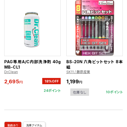
PAG専用A/C内部洗浄剤 40g
BS-20N 六角ビットセット 8本
MB-CL1
組
Dr.Clean
SK11 / 藤原産業
2,695
1,199
18%OFF
円
円
24ポイント
10ポイント
在庫なし
動画あり
洗車アイテム