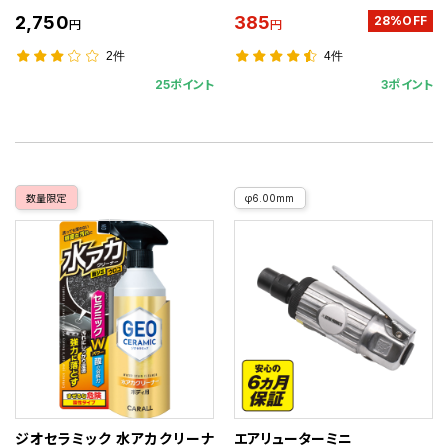
2,750
385
28%OFF
円
円
2件
4件
25ポイント
3ポイント
数量限定
φ6.00mm
ジオセラミック 水アカクリーナ
エアリューターミニ