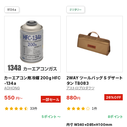
R134a
ミリタリー
カーエアコン用冷媒 200g HFC
2WAY ツールバッグ S デザート
-134a
タン TB083
AOHONG
アストロプロダクツ
550
880
26%OFF
円～
円
一部セール
33件
1件
5ポイント 〜
8ポイント
内寸 W340×D85×H100mm