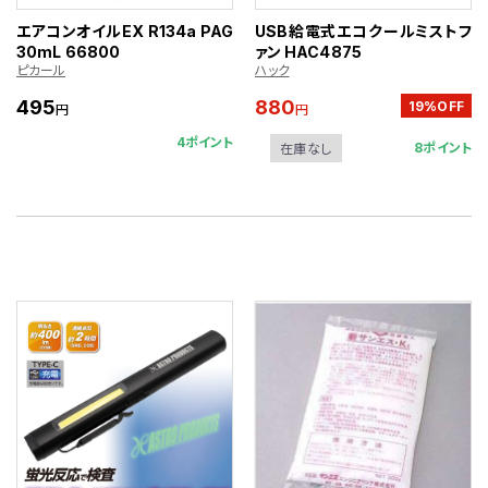
エアコンオイルEX R134a PAG
USB給電式エコクールミストフ
30mL 66800
ァン HAC4875
ピカール
ハック
495
880
19%OFF
円
円
4ポイント
8ポイント
在庫なし