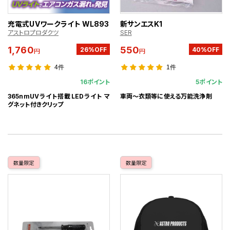
充電式UVワークライト WL893
新サンエスK1
アストロプロダクツ
SER
1,760
550
26%OFF
40%OFF
円
円
4件
1件
16ポイント
5ポイント
365nmUVライト搭載LEDライト マ
車両～衣類等に使える万能洗浄剤
グネット付きクリップ
数量限定
数量限定