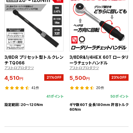
3/8DR プリセット型トルクレン
3/8DR&1/4HEX 60T ロータリ
チ TQ066
ーラチェットハンドル
アストロプロダクツ
アストロプロダクツ
4,510
5,500
21%OFF
23%OFF
円
円
41件
20件
41ポイント
50ポイント
設定範囲：20～120Nm
ギヤ数60T 全長180mm 許容トルク
60Nm