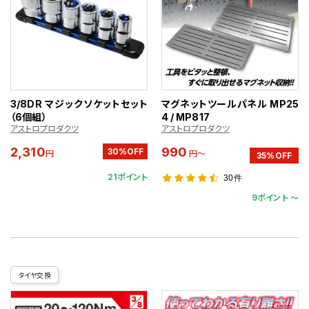
3/8DR マジックソケットセット
マグネットツールパネル MP25
（6個組）
4 / MP817
アストロプロダクツ
アストロプロダクツ
2,310
990
30%OFF
円
円～
35%OFF
21ポイント
30件
9ポイント 〜
タイヤ交換