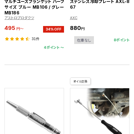
マルチユースブランケット ハーフ
ステンレス冷却プレート AXL-8
サイズ ブルー MB106 / グレー
67
MB186
アストロプロダクツ
AXC
495
880
円～
円
34%OFF
31件
8ポイント
在庫なし
4ポイント 〜
オイル交換