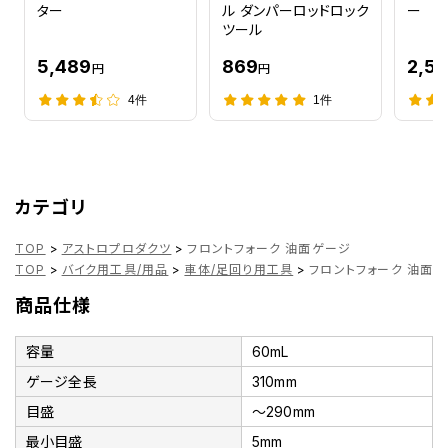
ター
ル ダンパーロッドロック
ー
ツール
5,489
869
2,51
円
円
4件
1件
カテゴリ
TOP
>
アストロプロダクツ
>
フロントフォーク 油面ゲージ
TOP
>
バイク用工具/用品
>
車体/足回り用工具
>
フロントフォーク 油面
商品仕様
容量
60mL
ゲージ全長
310mm
目盛
～290mm
最小目盛
5mm