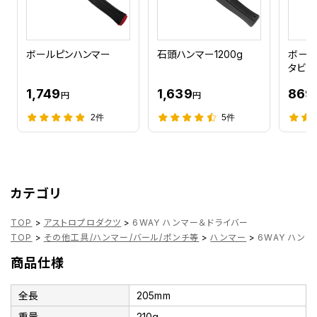
ボールピンハンマー
石頭ハンマー1200g
ボール
タビー
1,749
1,639
869
円
円
2件
5件
カテゴリ
TOP
>
アストロプロダクツ
>
6WAY ハンマー＆ドライバー
TOP
>
その他工具/ハンマー/バール/ポンチ等
>
ハンマー
>
6WAY ハン
商品仕様
全長
205mm
重量
210g