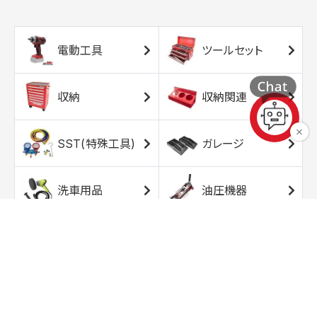
電動工具
ツールセット
収納
収納関連
SST(特殊工具)
ガレージ
洗車用品
油圧機器
エアコンプレッサ
エアツール
ー
トルクレンチ
ソケット