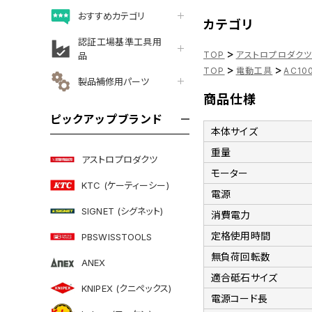
おすすめカテゴリ
カテゴリ
認証工場基準工具用
>
TOP
アストロプロダク
品
>
>
TOP
電動工具
AC10
製品補修用パーツ
商品仕様
ピックアップブランド
本体サイズ
重量
アストロプロダクツ
モーター
KTC (ケーティーシー)
電源
SIGNET (シグネット)
消費電力
定格使用時間
PBSWISSTOOLS
無負荷回転数
ANEX
適合砥石サイズ
KNIPEX (クニペックス)
電源コード長