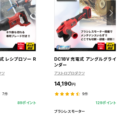
電式 レシプロソー R
DC18V 充電式 アングルグライ
D
ンダー
ン
クツ
アストロプロダクツ
ア
14,190
7
円
7件
9件
89ポイント
129ポイント
ブラシレスモーター
ブ