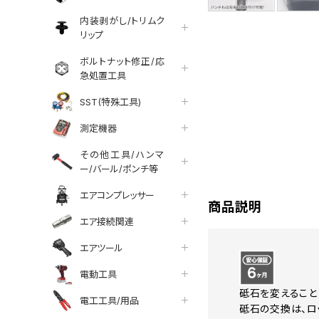
内装剥がし/トリムク
リップ
ボルトナット修正/応
急処置工具
SST(特殊工具)
測定機器
tter
facebook
line
その他工具/ハンマ
ー/バール/ポンチ等
エアコンプレッサー
商品説明
エア接続関連
エアツール
電動工具
砥石を変えること
電工工具/用品
砥石の交換は、ロ