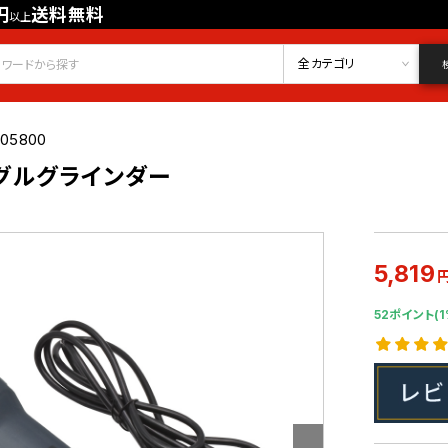
円
送料無料
以上
会員登録
ログイン
お気に入り
全カテゴリ
005800
ングルグラインダー
5,819
52ポイント(1