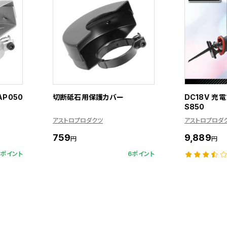
P050
切断砥石用保護カバー
DC18V 充
S850
アストロプロダクツ
アストロプロダ
759
9,889
円
円
6ポイント
6ポイント