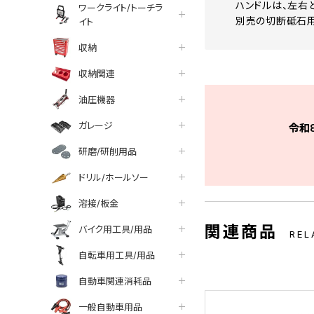
ハンドルは、左右
ワークライト/トーチラ
別売の切断砥石用保
イト
収納
収納関連
油圧機器
ガレージ
令和
研磨/研削用品
ドリル/ホールソー
溶接/板金
関連商品
バイク用工具/用品
REL
自転車用工具/用品
自動車関連消耗品
一般自動車用品