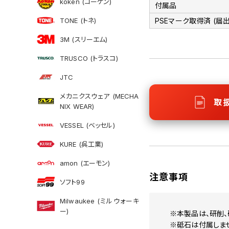
koken (コーケン)
付属品
TONE (トネ)
PSEマーク取得済 (届
3M (スリーエム)
TRUSCO (トラスコ)
JTC
メカニクスウェア (MECHA
取
NIX WEAR)
VESSEL (ベッセル)
KURE (呉工業)
amon (エーモン)
注意事項
ソフト99
Milwaukee (ミルウォーキ
ー)
※本製品は、研削、
※砥石は付属しま