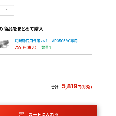
の商品をまとめて購入
切断砥石用保護カバー AP050580専用
759 円(税込)
数量:1
5,819
円(税込)
合計
カートに入れる