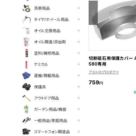
洗車用品
タイヤ/ホイール用品
オイル交換用品
オイル関連/添加剤
塗料/補修用品
切断砥石用保護カバー A
580専用
ケミカル
アストロプロダクツ
運搬/積載用品
759
円
保護具
アウトドア用品
ガーデン用品/機器
一般用品/家庭用品
スマートフォン関連品