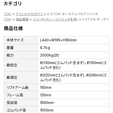
カテゴリ
TOP
>
アストロプロダクツ
>
2.0TON ポータブルフロアジャッキ
TOP
>
油圧機器
>
ジャッキ(ガレージジャッキ本体)
>
2.0TON ポータブ
商品仕様
本体サイズ
L440×W195×H180mm
重量
8.7kg
能力
2000kg(2t)
約130mm(ゴムパッド含まず)、約150mm(ゴ
最低位
ムパッド含む)
約320mm(ゴムパッド含まず)、約345mm(ゴ
最高位
ムパッド含む)
リフトアーム長
165mm
フレーム高
135mm
受皿径
Φ60mm
ゴムパッド径
Φ50mm