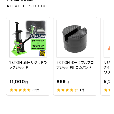
RELATED PRODUCT
1.8TON 油圧リジッドラ
2.0TON ポータブルフロ
リジッ
ックジャッキ
アジャッキ用ゴムパッド
タイプ 
/3.0T
11,000
869
5,2
円
円
32件
1件