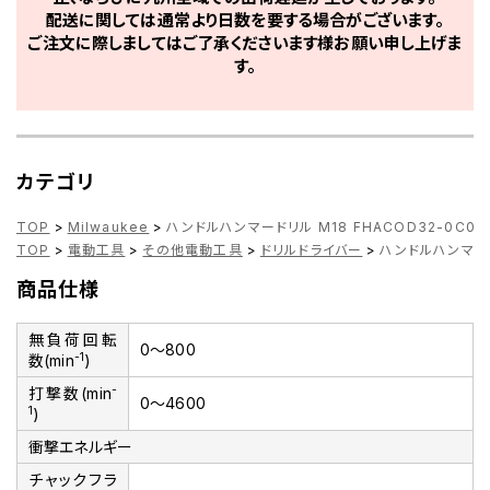
配送に関しては通常より日数を要する場合がございます。
ご注文に際しましてはご了承くださいます様お願い申し上げま
す。
カテゴリ
TOP
>
Milwaukee
>
ハンドルハンマードリル M18 FHACOD32-0C0 JP 
TOP
>
電動工具
>
その他電動工具
>
ドリルドライバー
>
ハンドルハンマードリ
商品仕様
無負荷回転
0～800
-1
数(min
)
-
打撃数(min
0～4600
1
)
衝撃エネルギー
チャックフラ