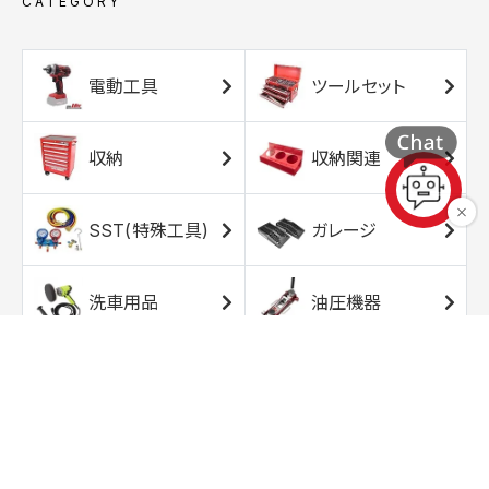
CATEGORY
電動工具
ツールセット
収納
収納関連
SST(特殊工具)
ガレージ
洗車用品
油圧機器
エアコンプレッサ
エアツール
ー
トルクレンチ
ソケット