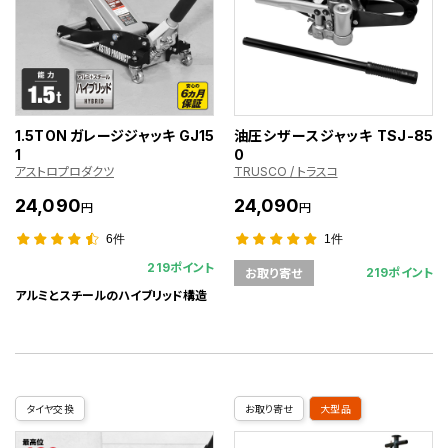
1.5TON ガレージジャッキ GJ15
油圧シザースジャッキ TSJ-85
1
0
アストロプロダクツ
TRUSCO / トラスコ
24,090
24,090
円
円
6件
1件
219ポイント
219ポイント
お取り寄せ
アルミとスチールのハイブリッド構造
タイヤ交換
お取り寄せ
大型品