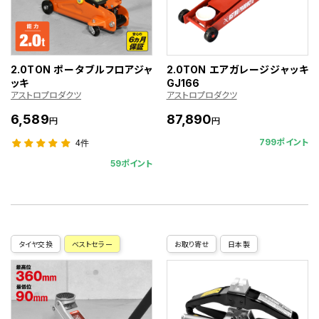
2.0TON ポータブルフロアジャ
2.0TON エアガレージジャッキ
ッキ
GJ166
アストロプロダクツ
アストロプロダクツ
6,589
87,890
円
円
799ポイント
4件
59ポイント
タイヤ交換
ベストセラー
お取り寄せ
日本製