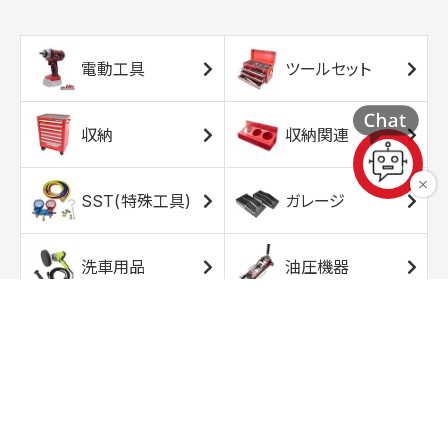
電動工具
ツールセット
収納
収納関連
SST(特殊工具)
ガレージ
洗車用品
油圧機器
エアコンプレッサ
エアツール
ー
トルクレンチ
ソケット