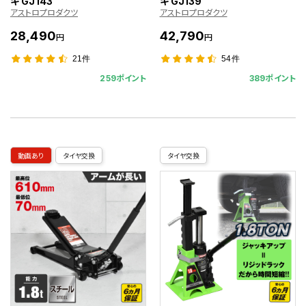
キ GJ143
キ GJ139
アストロプロダクツ
アストロプロダクツ
28,490
42,790
円
円
21件
54件
259ポイント
389ポイント
動画あり
タイヤ交換
タイヤ交換