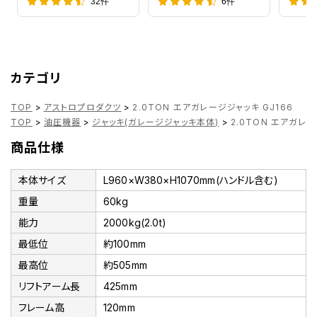
32件
6件
カテゴリ
TOP
>
アストロプロダクツ
>
2.0TON エアガレージジャッキ GJ166
TOP
>
油圧機器
>
ジャッキ(ガレージジャッキ本体)
>
2.0TON エアガレー
商品仕様
本体サイズ
L960×W380×H1070mm(ハンドル含む)
重量
60kg
能力
2000kg(2.0t)
最低位
約100mm
最高位
約505mm
リフトアーム長
425mm
フレーム高
120mm