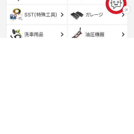
SST(特殊工具)
ガレージ
洗車用品
油圧機器
エアコンプレッサ
エアツール
ー
トルクレンチ
ソケット
ラチェット/スピン
レンチ/スパナ
ナー
バイク用工具/用
オイル交換用品
品
ワークライト/ト
研磨/研削用品