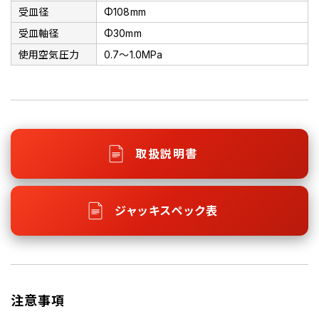
受皿径
Φ108mm
受皿軸径
Φ30mm
使用空気圧力
0.7～1.0MPa
取扱説明書
ジャッキスペック表
注意事項