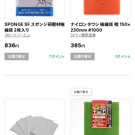
SPONGE SF スポンジ研磨材極
ナイロンタワシ 極細目 橙 150×
細目 2枚入り
230mm #1000
3M / スリーエム
SK11 / 藤原産業
836
385
円
円
7ポイント
3ポイント
お取り寄せ
お取り寄せ
お取り寄せ