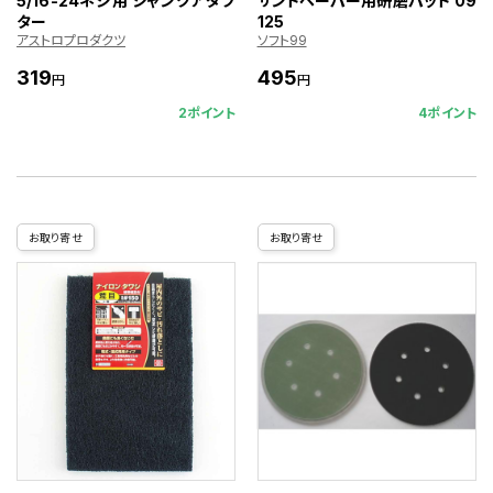
5/16-24ネジ用 シャンクアダプ
サンドペーパー用研磨パッド 09
ター
125
アストロプロダクツ
ソフト99
319
495
円
円
2ポイント
4ポイント
お取り寄せ
お取り寄せ