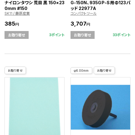
ナイロンタワシ 荒目 黒 150×23
G-150N､935GP-S用Φ123パ
0mm #150
ッド 22977A
SK11 / 藤原産業
コンパクトツール
385
3,707
円
円
3ポイント
33ポイント
お取り寄せ
お取り寄せ
お取り寄せ
φ6.00mm
お取り寄せ