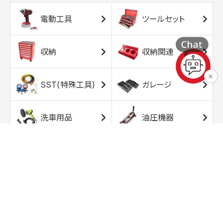
電動工具
ツールセット
収納
収納関連
SST(特殊工具)
ガレージ
洗車用品
油圧機器
エアコンプレッサ
エアツール
ー
トルクレンチ
ソケット
ラチェット/スピン
レンチ/スパナ
ナー