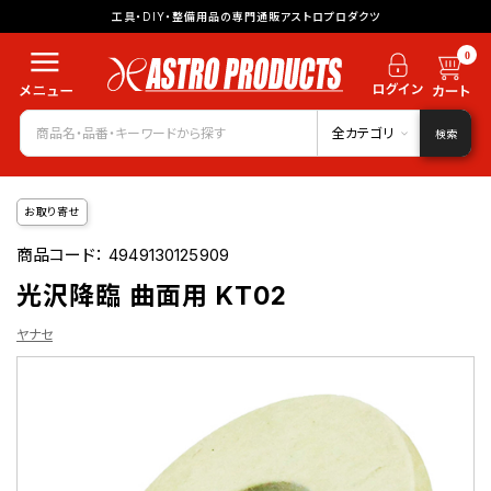
工具・DIY・整備用品の専門通販アストロプロダクツ
0
全カテゴリ
検索
お取り寄せ
商品コード：
4949130125909
光沢降臨 曲面用 KT02
ヤナセ