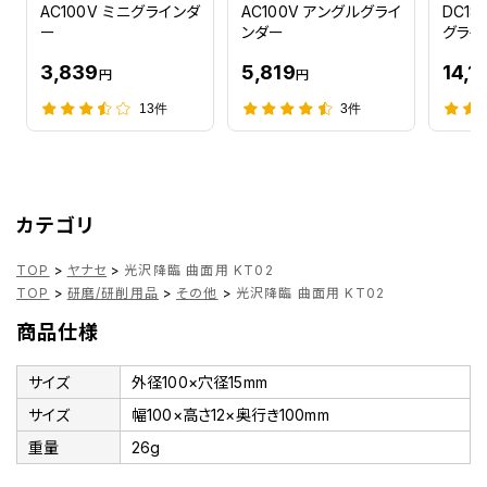
AC100V ミニグラインダ
AC100V アングルグライ
DC1
ー
ンダー
グライ
3,839
5,819
14,1
円
円
13件
3件
カテゴリ
TOP
>
ヤナセ
>
光沢降臨 曲面用 KT02
TOP
>
研磨/研削用品
>
その他
>
光沢降臨 曲面用 KT02
商品仕様
サイズ
外径100×穴径15mm
サイズ
幅100×高さ12×奥行き100mm
重量
26g