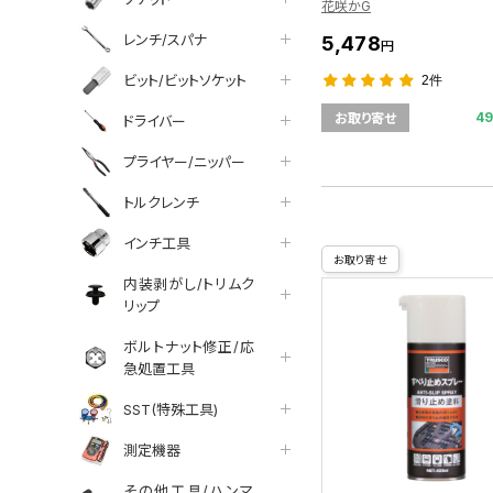
花咲かG
レンチ/スパナ
5,478
円
ビット/ビットソケット
2件
4
お取り寄せ
ドライバー
プライヤー/ニッパー
トルクレンチ
インチ工具
お取り寄せ
内装剥がし/トリムク
リップ
ボルトナット修正/応
急処置工具
SST(特殊工具)
測定機器
その他工具/ハンマ