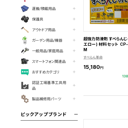
運搬/積載用品
保護具
アウトドア用品
超強力防滑剤 すべらんじゃ
ガーデン用品/機器
エロー) 材料セット CP-
M
一般用品/家庭用品
すべらん革命
スマートフォン関連品
15,180
円
おすすめカテゴリ
13
認証工場基準工具用
品
製品補修用パーツ
ピックアップブランド