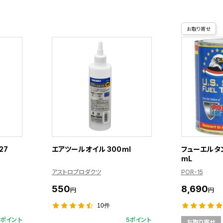
お取り寄せ
27
エアツールオイル 300ml
フューエルタン
mL
アストロプロダクツ
POR-15
550
8,690
円
円
10件
8ポイント
5ポイント
お取り寄せ