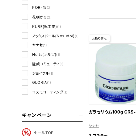
POR-15
(2)
花咲かG
(2)
KURE(呉工業)
(1)
ノックスドール(Noxudol)
(1)
お取り寄せ
ヤナセ
(1)
Holts(ホルツ)
(1)
隆成コミュニティ
(1)
ジョイフル
(1)
GLORIA
(1)
コスモコーティング
(1)
ガラセリウム100g GRS-
キャンペーン
ヤナセ
セールTOP