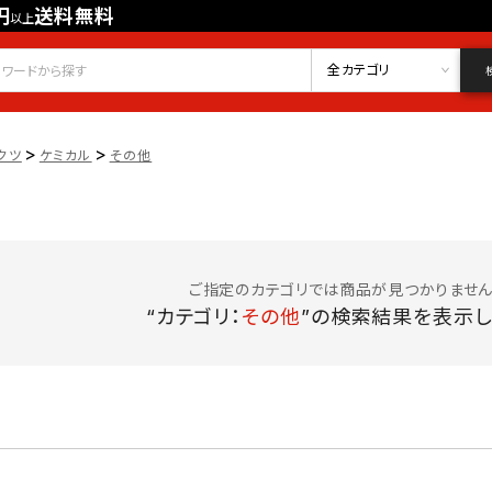
円
送料無料
以上
会員登録
ログイン
お気に入り
全カテゴリ
>
>
クツ
ケミカル
その他
ご指定のカテゴリでは商品が見つかりません
“カテゴリ：
その他
”の検索結果を表示し