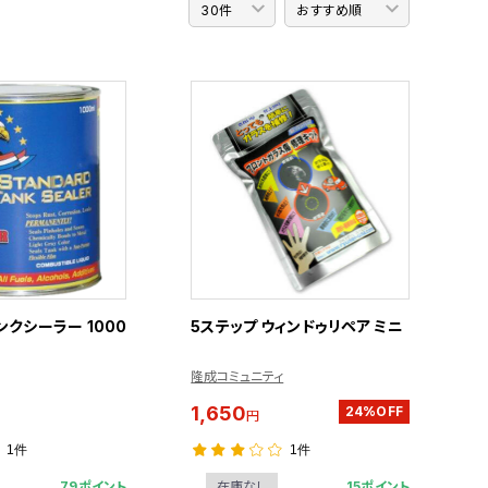
クシーラー 1000
5ステップ ウィンドゥリペア ミニ
隆成コミュニティ
1,650
24%OFF
円
1件
1件
79ポイント
15ポイント
在庫なし