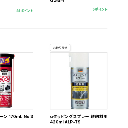
638
円
5ポイント
81ポイント
お取り寄せ
ン 170mL No.3
αタッピングスプレー 難削材用
420ml ALP-TS