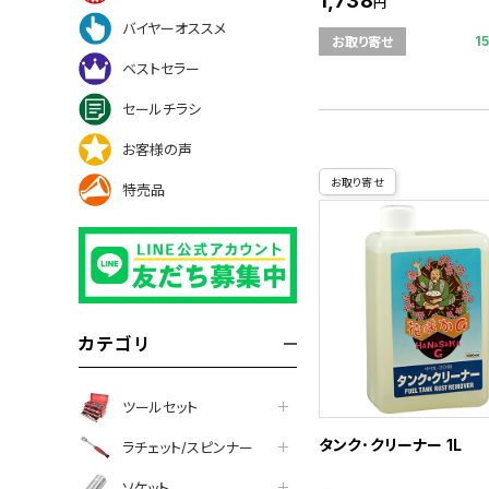
1,738
円
バイヤーオススメ
1
お取り寄せ
ベストセラー
セールチラシ
お客様の声
お取り寄せ
特売品
カテゴリ
ツールセット
タンク･クリーナー 1L
ラチェット/スピンナー
ソケット