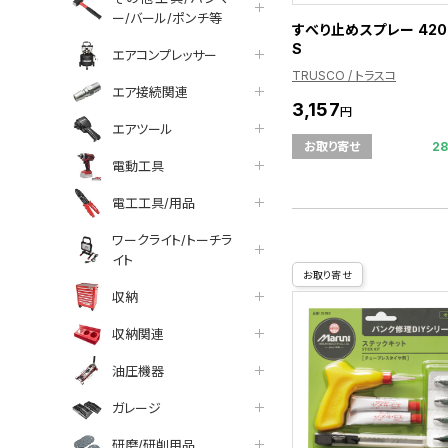
ー/バール/ポンチ等
すべり止めスプレー 420
S
エアコンプレッサー
TRUSCO / トラスコ
エア接続関連
3,157
円
エアツール
2
お取り寄せ
電動工具
電工工具/用品
ワークライト/トーチラ
イト
お取り寄せ
収納
収納関連
油圧機器
ガレージ
研磨/研削用品