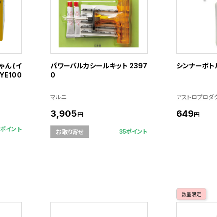
ん (イ
パワーバルカシールキット 2397
シンナーボトル
YE100
0
マルニ
アストロプロダ
3,905
649
円
円
8ポイント
35ポイント
お取り寄せ
数量限定