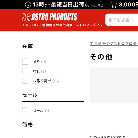
13時
最短当日出荷
3,000
まで
（月～土・祝）
工具通販のアストロプロダ
在庫
その他
あり
(9)
なし
(3)
お取り寄せ
(18)
セール
セール
(1)
価格
1 件～ 30 件（全30件）