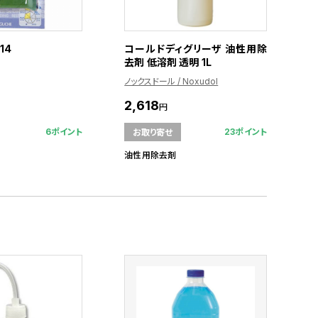
14
コールドディグリーザ 油性用除
去剤 低溶剤 透明 1L
ノックスドール / Noxudol
2,618
円
6ポイント
23ポイント
お取り寄せ
油性用除去剤