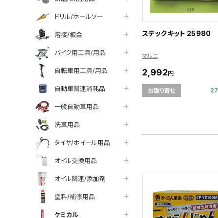
ドリル/ホールソー
ステックキット 25980
溶接/板金
バイク用工具/用品
マルニ
自転車用工具/用品
2,992
円
自動車関連消耗品
2
お取り寄せ
一般自動車用品
洗車用品
タイヤ/ホイール用品
オイル交換用品
オイル関連/添加剤
塗料/補修用品
ケミカル