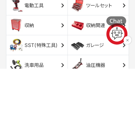
電動工具
ツールセット
収納
収納関連
SST(特殊工具)
ガレージ
洗車用品
油圧機器
エアコンプレッサ
エアツール
ー
トルクレンチ
ソケット
ラチェット/スピン
レンチ/スパナ
ナー