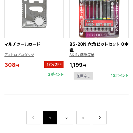
マルチツールカード
BS-20N 六角ビットセット 8本
組
アストロプロダクツ
SK11 / 藤原産業
308
1,199
17%OFF
円
円
2ポイント
10ポイント
在庫なし
1
2
3