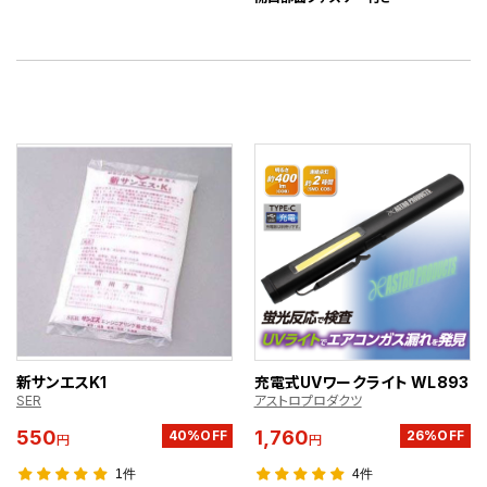
新サンエスK1
充電式UVワークライト WL893
SER
アストロプロダクツ
550
1,760
40%OFF
26%OFF
円
円
1件
4件