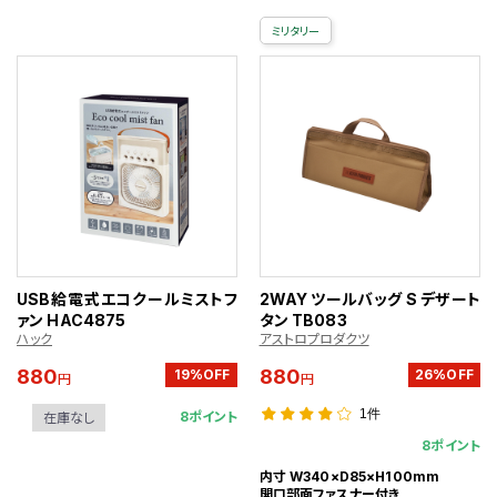
ミリタリー
USB給電式エコクールミストフ
2WAY ツールバッグ S デザート
ァン HAC4875
タン TB083
ハック
アストロプロダクツ
880
880
19%OFF
26%OFF
円
円
1件
8ポイント
在庫なし
8ポイント
内寸 W340×D85×H100mm
開口部面ファスナー付き