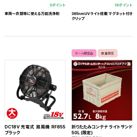
5ポイント
16ポイント
車両～衣類等に使える万能洗浄剤
365nmUVライト搭載 マグネット付き
クリップ
セール限定品
数量限定
DC18V 充電式 扇風機 RF855
折りたたみコンテナ ライトサンド
ブラック
50L (限定)