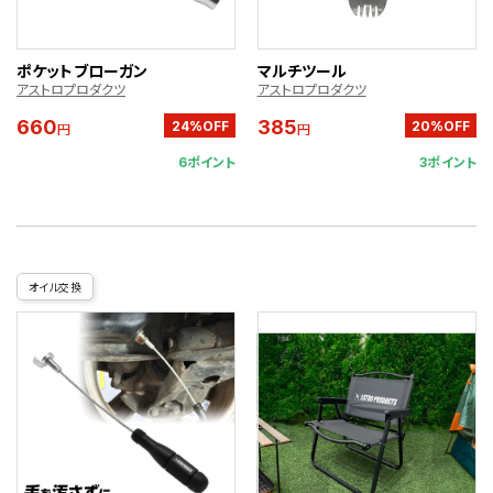
ポケットブローガン
マルチツール
アストロプロダクツ
アストロプロダクツ
660
385
24%OFF
20%OFF
円
円
6ポイント
3ポイント
オイル交換