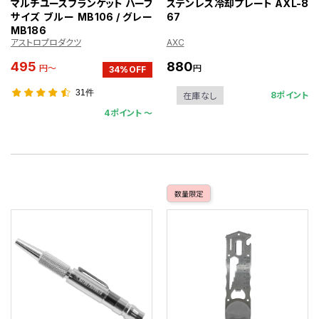
マルチユースブランケット ハーフ
ステンレス冷却プレート AXL-8
サイズ ブルー MB106 / グレー
67
MB186
アストロプロダクツ
AXC
495
880
円～
円
34%OFF
31件
8ポイント
在庫なし
4ポイント 〜
数量限定