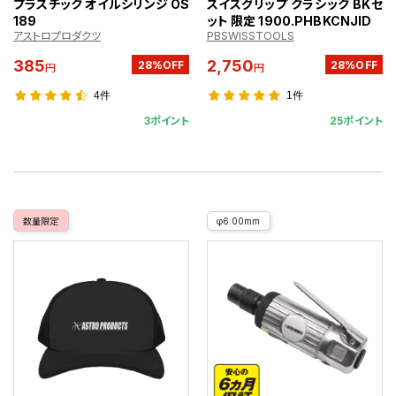
プラスチック オイルシリンジ OS
スイスグリップ クラシック BKセ
189
ット 限定 1900.PHBKCNJID
アストロプロダクツ
PBSWISSTOOLS
385
2,750
28%OFF
28%OFF
円
円
4件
1件
3ポイント
25ポイント
数量限定
φ6.00mm