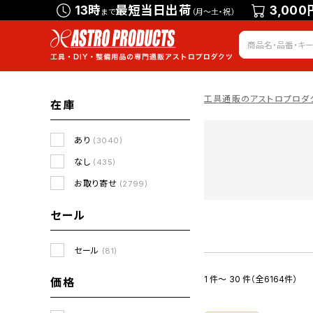
13時
最短当日出荷
3,000
まで
（月～土・祝）
工具通販のアストロプロダ
在庫
あり
(3040)
なし
(435)
お取り寄せ
(2799)
セール
セール
(81)
1 件～ 30 件（全6164件）
価格