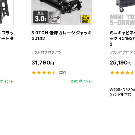
 ブラッ
3.0TON 低床ガレージジャッキ
ミニキャビネッ
デザートタ
GJ142
ック RC193
2
アストロプロダクツ
アストロプロダ
31,790
25,190
円
円
22件
3ポイント
289ポイント
W705×D330
(ハンドル含む)