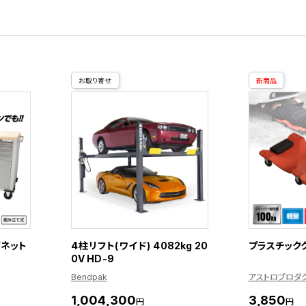
お取り寄せ
新商品
ビネット
4柱リフト(ワイド) 4082kg 20
プラスチックク
0V HD-9
Bendpak
アストロプロダ
1,004,300
3,850
円
円