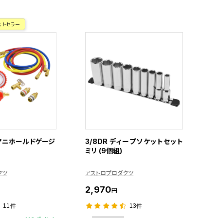
ストセラー
a マニホールドゲージ
3/8DR ディープソケットセット
ミリ (9個組)
クツ
アストロプロダクツ
2,970
円
11件
13件