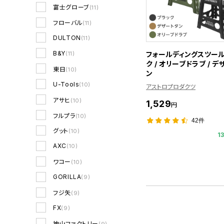
富士グローブ
(11)
フローバル
(11)
DULTON
(11)
B&Y
フォールディングスツール
(11)
ク / オリーブドラブ / 
東日
(10)
ン
U-Tools
(10)
アストロプロダクツ
アサヒ
(10)
1,529
円
フルプラ
(10)
42件
グット
(10)
1
AXC
(10)
ワコー
(10)
GORILLA
(9)
フジ矢
(9)
FX
(9)
神山ファクトリー
(9)