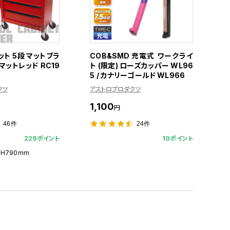
ト 5段 マットブラ
COB&SMD 充電式 ワークライ
/マットレッド RC19
ト (限定) ローズカッパー WL96
5 / カナリーゴールド WL966
クツ
アストロプロダクツ
1,100
円
46件
24件
229ポイント
10ポイント
×H790mm