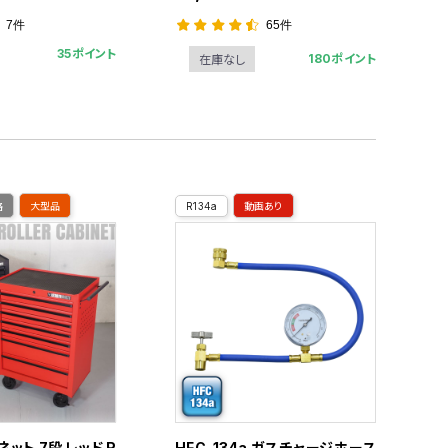
7件
65件
35ポイント
180ポイント
在庫なし
格
大型品
R134a
動画あり
ット 7段 レッド R
HFC-134a ガスチャージホース