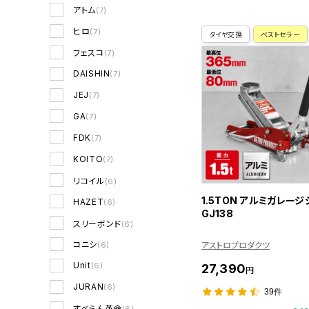
アトム
(7)
ヒロ
(7)
タイヤ交換
ベストセラー
フェスコ
(7)
DAISHIN
(7)
JEJ
(7)
GA
(7)
FDK
(7)
KOITO
(7)
リコイル
(6)
1.5TON アルミガレー
HAZET
(6)
GJ138
スリーボンド
(6)
コニシ
アストロプロダクツ
(6)
Unit
(6)
27,390
円
JURAN
(6)
39件
すべらん革命