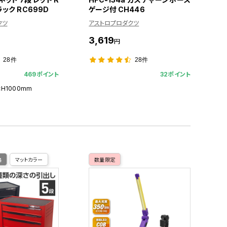
ブラック RC699D
ゲージ付 CH446
クツ
アストロプロダクツ
3,619
円
28件
28件
469ポイント
32ポイント
×H1000mm
格
マットカラー
数量限定