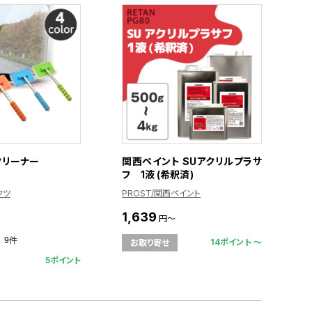
クリーナー
関西ペイント SUアクリルプラサ
フ 1液 (希釈済)
クツ
PROST/関西ペイント
1,639
円～
9件
14ポイント 〜
お取り寄せ
5ポイント