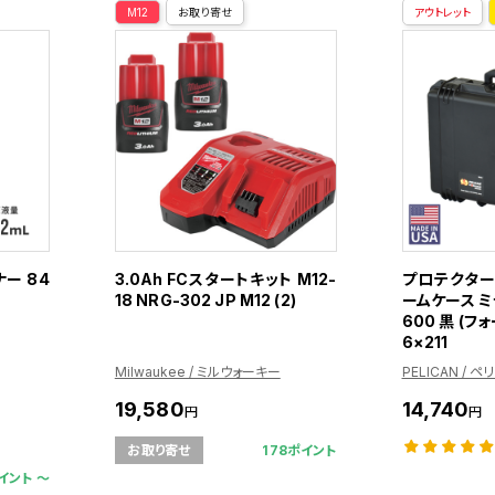
M12
お取り寄せ
アウトレット
ー 84
3.0Ah FCスタートキット M12-
プロテクター
18 NRG-302 JP M12 (2)
ームケース ミ
600 黒 (フ
6×211
Milwaukee / ミルウォーキー
PELICAN / ペ
19,580
14,740
円
円
178ポイント
お取り寄せ
イント 〜