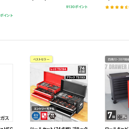
9130ポイント
9ポイント
ベストセラー
四角10-38P規
g HFC
ツールセット(74点組) ブラック
ロールキャビネ