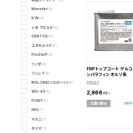
Monster
(9)
KYK
(8)
J-B ウエルド
(8)
GENTOS
(8)
ユタカメイク
(8)
ProStaff
(8)
ツノダ
(8)
FRPトップコート ゲルコ
リンレイ
(8)
ンパラフィン オルソ系
PROST
RISLONE(リスローン)
(8)
WD-40
2,866
(8)
円～
PONY
(8)
26ポ
お取り寄せ
IRIS
(7)
マルニ
(7)
タジマ
(7)