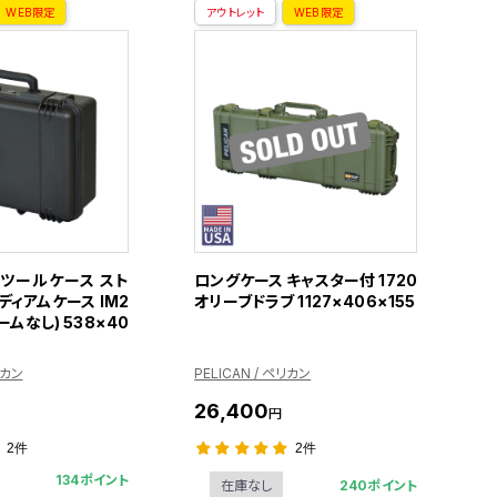
WEB限定
アウトレット
WEB限定
ツールケース スト
ロングケース キャスター付 1720
ディアムケース IM2
オリーブドラブ 1127×406×155
ォームなし) 538×40
リカン
PELICAN / ペリカン
26,400
円
2件
2件
134ポイント
240ポイント
在庫なし