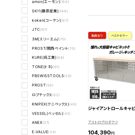
amon(エーモン)
(159)
SK11(藤原産業)
(149)
koken(コーケン)
(97)
JTC
(87)
動画あり
ベストセラー
3M(スリーエム)
(70)
PROST/関西ペイント
(70)
KURE(呉工業)
(68)
TONE(トネ)
(61)
PBSWISSTOOLS
(59)
PROST
(56)
ロブテックス
(52)
KNIPEX(クニペックス)
(45)
ジャイアントロールキャ
VESSEL(ベッセル)
(45)
アストロプロダクツ
ANEX
(37)
104,390
E-VALUE
(34)
円