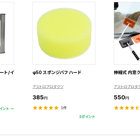
ート/イ
φ50 スポンジバフ ハード
伸縮式 内窓
アストロプロダクツ
アストロプロダ
385
550
円
円
1件
イント 〜
3ポイント