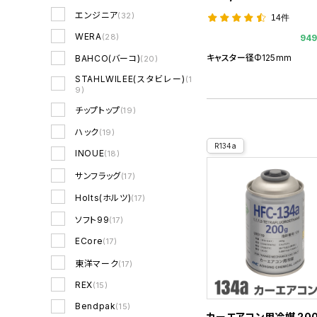
エンジニア
(32)
14件
WERA
(28)
94
キャスター径Φ125mm
BAHCO(バーコ)
(20)
STAHLWILEE(スタビレー)
(1
9)
チップトップ
(19)
ハック
(19)
R134a
INOUE
(18)
サンフラッグ
(17)
Holts(ホルツ)
(17)
ソフト99
(17)
ECore
(17)
東洋マーク
(17)
REX
(15)
Bendpak
(15)
カーエアコン用冷媒 200