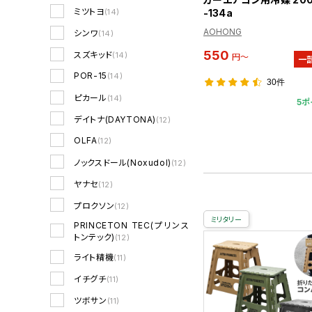
ミツトヨ
-134a
(14)
AOHONG
シンワ
(14)
550
スズキッド
(14)
円～
一
POR-15
(14)
30件
ピカール
(14)
5ポ
デイトナ(DAYTONA)
(12)
OLFA
(12)
ノックスドール(Noxudol)
(12)
ヤナセ
(12)
プロクソン
(12)
ミリタリー
PRINCETON TEC(プリンス
トンテック)
(12)
ライト精機
(11)
イチグチ
(11)
ツボサン
(11)