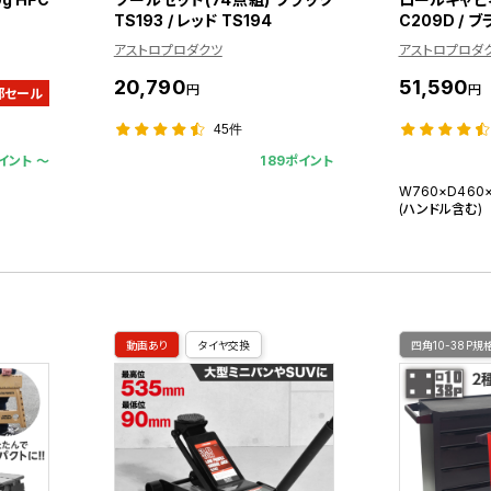
TS193 / レッド TS194
C209D / 
アストロプロダクツ
アストロプロダ
20,790
51,590
円
円
部セール
45件
イント 〜
189ポイント
W760×D460
(ハンドル含む)
動画あり
タイヤ交換
四角10-38P規