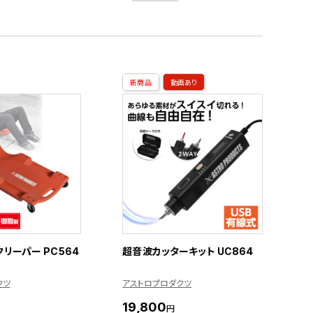
新商品
動画あり
リーパー PC564
超音波カッターキット UC864
クツ
アストロプロダクツ
19,800
円