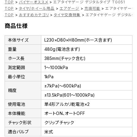
TOP
>
バイヤーオススメ
>
エアタイヤゲージ デジタルタイプ TG051
TOP
>
タイヤ/ホイール用品
>
エアゲージ
>
充填可能
>
エアタイヤゲージ 
TOP
>
おすすめカテゴリ
>
タイヤ交換特集
>
エアタイヤゲージ デジタルタイ
商品仕様
本体サイズ
L230×D80×H80mm(ホース含まず)
重量
480g(電池含まず)
ホース長
385mm(チャック含む)
測定範囲
1～1000kPa
最小単位
1kPa
±7kPa(～600kPa)
精度
±13.5kPa(601～1000kPa)
使用電池
単4形アルカリ乾電池×2
本体機能
オートON、オートOFF
チャック形状
クリップチャック
適合バルブ
米式