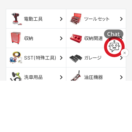
電動工具
ツールセット
収納
収納関連
SST(特殊工具)
ガレージ
洗車用品
油圧機器
エアコンプレッサ
エアツール
ー
トルクレンチ
ソケット