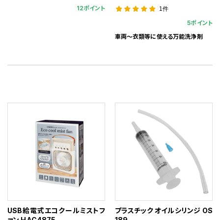
12ポイント
1件
5ポイント
車両～衣類等に使える万能洗浄剤
USB給電式エコクールミストフ
プラスチック オイルシリンジ OS
ァン HAC4875
189