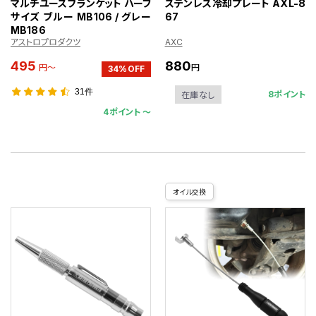
マルチユースブランケット ハーフ
ステンレス冷却プレート AXL-8
サイズ ブルー MB106 / グレー
67
MB186
アストロプロダクツ
AXC
495
880
円～
円
34%OFF
31件
8ポイント
在庫なし
4ポイント 〜
オイル交換