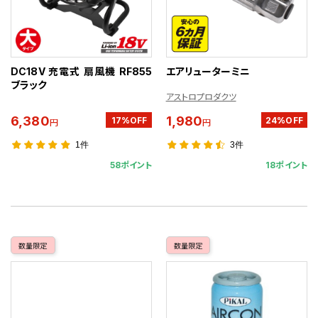
DC18V 充電式 扇風機 RF855
エアリューターミニ
ブラック
アストロプロダクツ
6,380
1,980
17%OFF
24%OFF
円
円
1件
3件
58ポイント
18ポイント
数量限定
数量限定