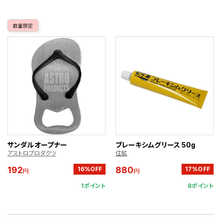
数量限定
サンダルオープナー
ブレーキシムグリース 50g
アストロプロダクツ
住鉱
192
880
16%OFF
17%OFF
円
円
1ポイント
8ポイント