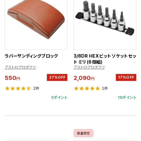
ラバーサンディングブロック
3/8DR HEXビットソケットセッ
ト ミリ (6個組)
アストロプロダクツ
アストロプロダクツ
550
2,090
27%OFF
17%OFF
円
円
2件
1件
5ポイント
19ポイント
数量限定