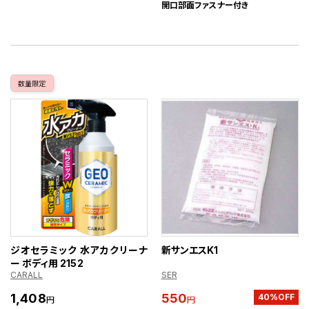
開口部面ファスナー付き
数量限定
ジオセラミック 水アカクリーナ
新サンエスK1
ー ボディ用 2152
CARALL
SER
1,408
550
40%OFF
円
円