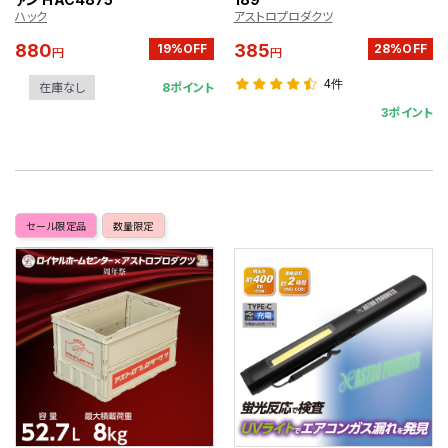
ハック
アストロプロダクツ
880
385
19%OFF
28%OFF
円
円
4件
8ポイント
在庫なし
3ポイント
セール限定品
数量限定