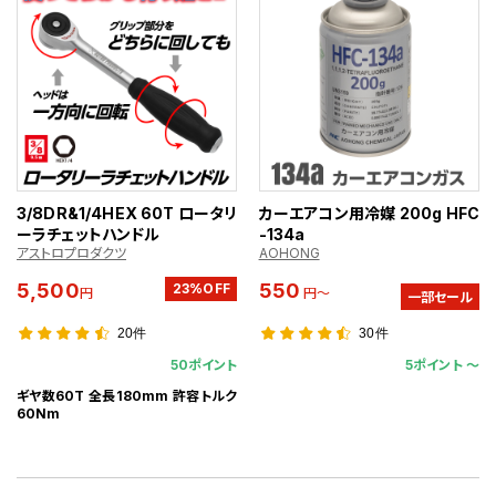
3/8DR&1/4HEX 60T ロータリ
カーエアコン用冷媒 200g HFC
ーラチェットハンドル
-134a
アストロプロダクツ
AOHONG
5,500
550
23%OFF
円
円～
一部セール
20件
30件
50ポイント
5ポイント 〜
ギヤ数60T 全長180mm 許容トルク
60Nm