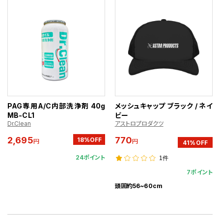
PAG専用A/C内部洗浄剤 40g
メッシュキャップ ブラック / ネイ
MB-CL1
ビー
Dr.Clean
アストロプロダクツ
2,695
770
18%OFF
円
円
41%OFF
24ポイント
1件
7ポイント
頭囲約56~60cm