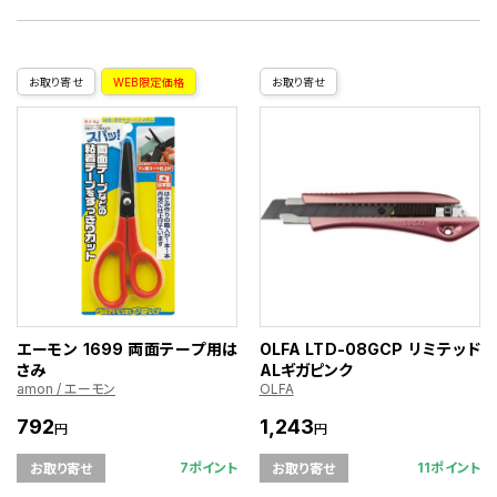
お取り寄せ
WEB限定価格
お取り寄せ
エーモン 1699 両面テープ用は
OLFA LTD-08GCP リミテッド
さみ
ALギガピンク
amon / エーモン
OLFA
792
1,243
円
円
7ポイント
11ポイント
お取り寄せ
お取り寄せ