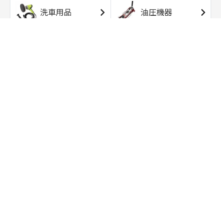
洗車用品
油圧機器
エアコンプレッサ
エアツール
ー
トルクレンチ
ソケット
ラチェット/スピン
レンチ/スパナ
ナー
バイク用工具/用
オイル交換用品
品
ワークライト/ト
研磨/研削用品
ーチライト
タイヤ/ホイール
アウトドア用品
用品