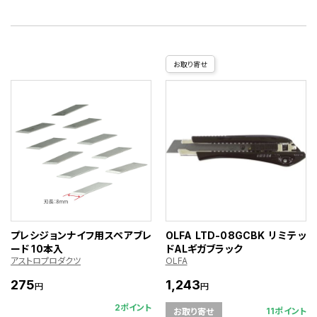
お取り寄せ
プレシジョンナイフ用スペアブレ
OLFA LTD-08GCBK リミテッ
ード 10本入
ドALギガブラック
アストロプロダクツ
OLFA
275
1,243
円
円
2ポイント
11ポイント
お取り寄せ