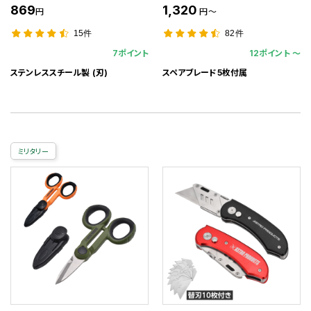
869
1,320
円
円～
15件
82件
7ポイント
12ポイント 〜
ステンレススチール製 (刃)
スペアブレード5枚付属
ミリタリー