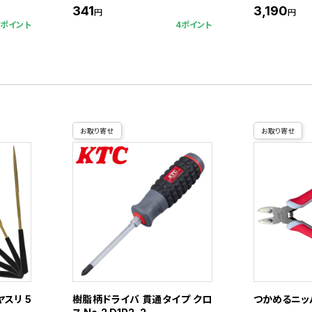
341
3,190
円
円
5ポイント
4ポイント
お取り寄せ
お取り寄せ
スリ 5
樹脂柄ドライバ 貫通タイプ クロ
つかめるニッパ