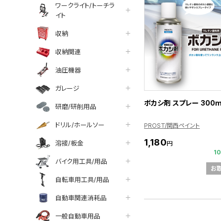
ワークライト/トーチラ
イト
収納
収納関連
油圧機器
ガレージ
ボカシ剤 スプレー 300m
研磨/研削用品
ドリル/ホールソー
PROST/関西ペイント
1,180
溶接/板金
円
1
バイク用工具/用品
お
自転車用工具/用品
自動車関連消耗品
一般自動車用品