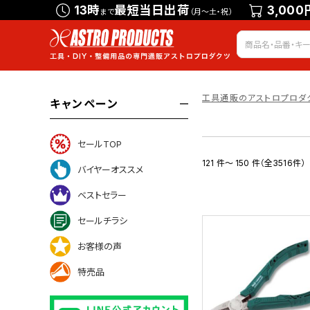
13時
最短当日出荷
3,000
まで
（月～土・祝）
工具通販のアストロプロダ
キャンペーン
セールTOP
121 件～ 150 件（全3516件）
バイヤーオススメ
ベストセラー
セールチラシ
お客様の声
特売品