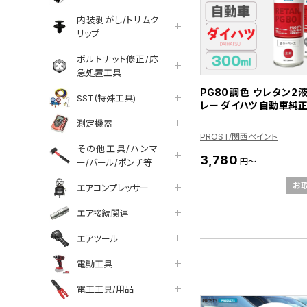
内装剥がし/トリムク
リップ
ボルトナット修正/応
急処置工具
PG80調色 ウレタン2
SST(特殊工具)
レー ダイハツ 自動車純
測定機器
PROST/関西ペイント
その他工具/ハンマ
3,780
円～
ー/バール/ポンチ等
お
エアコンプレッサー
エア接続関連
エアツール
電動工具
電工工具/用品