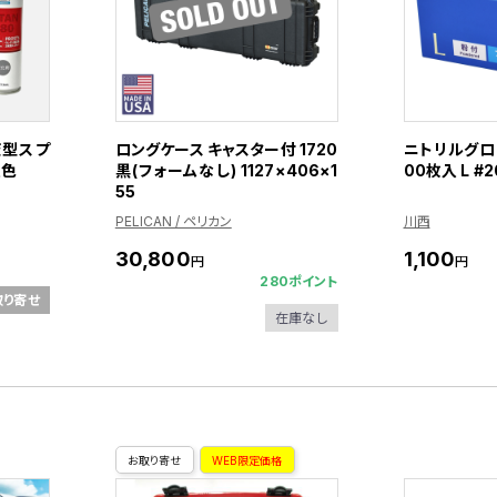
液型スプ
ロングケース キャスター付 1720
ニトリルグロー
正色
黒(フォームなし) 1127×406×1
00枚入 L #2
55
PELICAN / ペリカン
川西
30,800
1,100
円
円
280ポイント
取り寄せ
在庫なし
お取り寄せ
WEB限定価格