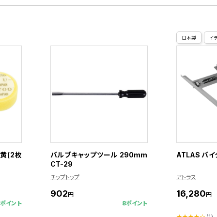
日本製
イ
･黄(2枚
バルブキャップツール 290mm
ATLAS バ
CT-29
チップトップ
アトラス
902
16,280
円
円
5ポイント
8ポイント
★★★★☆
(1)