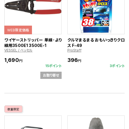
WEB限定価格
ワイヤーストリッパー 単線･より
クルマまるまる おもいっきりクロ
線用3500E1 3500E-1
ス F-49
VESSEL / ベッセル
ProStaff
1,690
396
円
円
15ポイント
3ポイント
お取り寄せ
数量限定