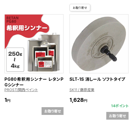
お取り寄せ
PG80希釈用シンナー レタンP
SLT-1S 消しール ソフトタイプ
Gシンナー
PROST/関西ペイント
SK11 / 藤原産業
1
1,628
円
円
14ポイント
お取り寄せ
お取り寄せ