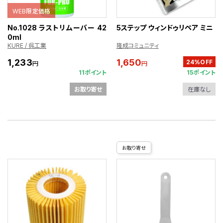
WEB限定価格
No.1028 ラストリムーバー 42
5ステップ ウィンドゥリペア ミニ
0ml
KURE / 呉工業
隆成コミュニティ
1,233
1,650
24%OFF
円
円
11ポイント
15ポイント
お取り寄せ
在庫なし
お取り寄せ