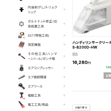
内装剥がし/トリムク
リップ
ボルトナット修正/応
急処置工具
SST(特殊工具)
ハンディリンサークリーナ
測定機器
S-B200D-HW
その他工具/ハンマ
IRIS
ー/バール/ポンチ等
16,280
円
14
エアコンプレッサー
お
エア接続関連
エアツール
電動工具
電工工具/用品
お取り寄せ