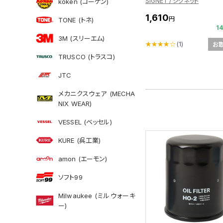
SIGNET / シグネット
koken (コーケン)
1,610
円
TONE (トネ)
1
3M (スリーエム)
★★★★☆
(1)
お
TRUSCO (トラスコ)
JTC
メカニクスウェア (MECHA
NIX WEAR)
VESSEL (ベッセル)
KURE (呉工業)
amon (エーモン)
ソフト99
Milwaukee (ミルウォーキ
ー)