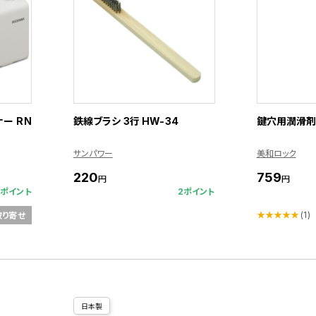
ー RN
鉄線ブラシ 3行 HW-34
鍵穴用潤滑剤 1
サンパワー
美和ロック
220
759
円
円
8ポイント
2ポイント
★★★★★
(1)
取り寄せ
日本製