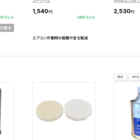
カークール
1,540
2,530
円
円
4ポイント
14ポイント
取り寄せ
エアコン作動時の振動や音を軽減
PAG
HFO-