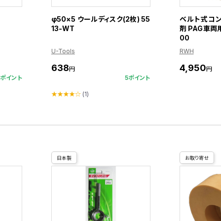
φ50×5 ウールディスク(2枚) 55
ベルト式コ
13-WT
剤 PAG車両用
00
U-Tools
RWH
638
4,950
円
円
5ポイント
5ポイント
★★★★☆
(1)
日本製
お取り寄せ