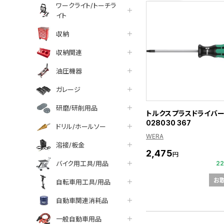
ワークライト/トーチラ
イト
収納
収納関連
油圧機器
ガレージ
研磨/研削用品
トルクスプラスドライバー 
028030 367
ドリル/ホールソー
WERA
溶接/板金
2,475
円
バイク用工具/用品
2
お
自転車用工具/用品
自動車関連消耗品
一般自動車用品