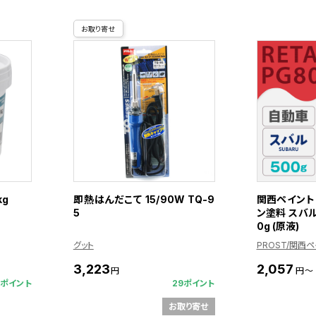
お取り寄せ
kg
即熱はんだこて 15/90W TQ-9
関西ペイント 
5
ン塗料 スバル
0g (原液)
グット
PROST/関西
3,223
2,057
円
円～
0ポイント
29ポイント
お取り寄せ