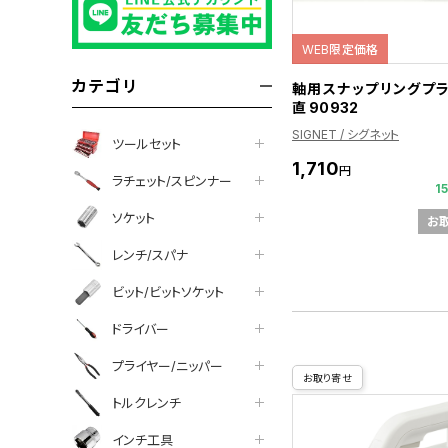
WEB限定価格
カテゴリ
軸用スナップリングプ
直 90932
SIGNET / シグネット
ツールセット
1,710
円
ラチェット/スピンナー
1
ソケット
お
レンチ/スパナ
ビット/ビットソケット
ドライバー
プライヤー/ニッパー
お取り寄せ
トルクレンチ
インチ工具