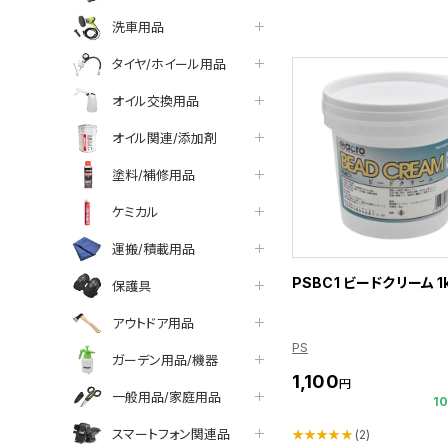
洗車用品
タイヤ/ホイール用品
オイル交換用品
オイル関連/添加剤
塗料/補修用品
ケミカル
運搬/積載用品
PSBC1 ビードクリーム 1
保護具
アウトドア用品
PS
ガーデン用品/機器
1,100
円
一般用品/家庭用品
1
スマートフォン関連品
★★★★★
(2)