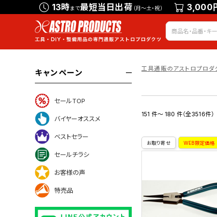
13時
最短当日出荷
3,000
まで
（月～土・祝）
工具通販のアストロプロダ
キャンペーン
セールTOP
151 件～ 180 件（全3516件）
バイヤーオススメ
ベストセラー
お取り寄せ
WEB限定価格
セールチラシ
お客様の声
特売品