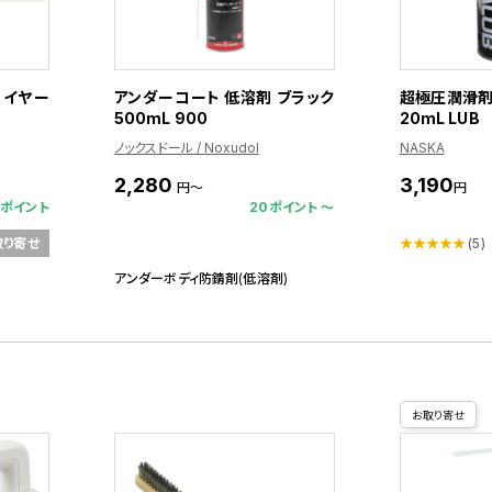
ライヤー
アンダーコート 低溶剤 ブラック
超極圧潤滑剤
500mL 900
20mL LUB
ノックスドール / Noxudol
NASKA
2,280
3,190
円～
円
5ポイント
20ポイント 〜
★★★★★
(5)
取り寄せ
アンダーボディ防錆剤(低溶剤)
お取り寄せ