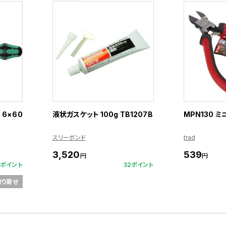
6×60
液状ガスケット 100g TB1207B
MPN130 
スリーボンド
trad
3,520
539
円
円
2ポイント
32ポイント
取り寄せ