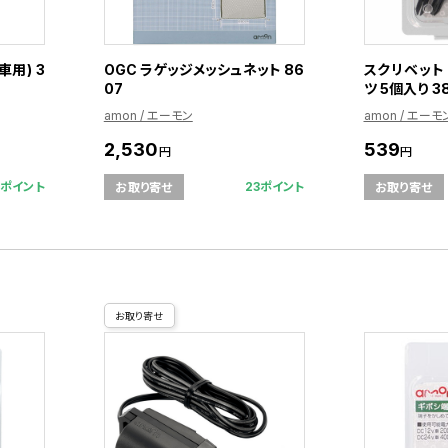
用) 3
OGC ラゲッジメッシュネット 86
スクリベット 
07
ツ 5個入り 3
amon / エーモン
amon / エーモ
2,530
539
円
円
9ポイント
23ポイント
お取り寄せ
お取り寄せ
お取り寄せ