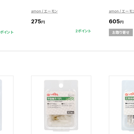
amon / エーモン
amon / エーモ
275
605
円
円
2ポイント
5ポイント
お取り寄せ