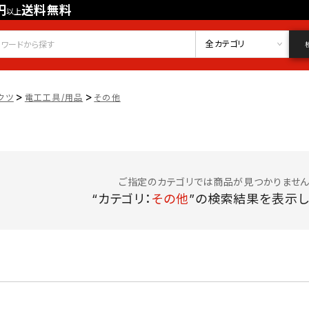
円
送料無料
以上
会員登録
ログイン
お気に入り
全カテゴリ
>
>
クツ
電工工具/用品
その他
ご指定のカテゴリでは商品が見つかりません
“カテゴリ：
その他
”の検索結果を表示し