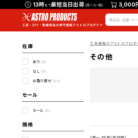
13時
最短当日出荷
3,000
まで
（月～土・祝）
工具通販のアストロプロダ
在庫
その他
あり
(9)
なし
(0)
お取り寄せ
(20)
セール
セール
(0)
価格
1 件～ 29 件（全29件）