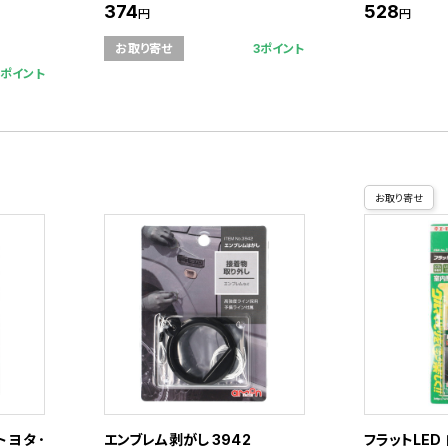
374
528
円
円
3ポイント
お取り寄せ
7ポイント
お取り寄せ
トヨタ･
エンブレム剥がし 3942
フラットLED 