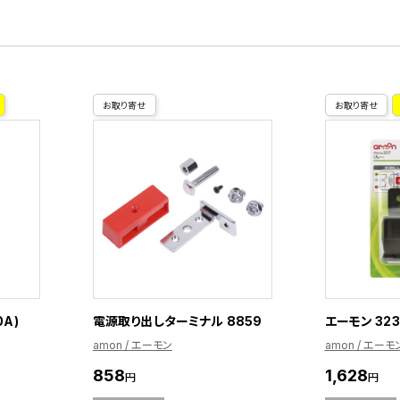
お取り寄せ
お取り寄せ
0A)
電源取り出しターミナル 8859
エーモン 323
amon / エーモン
amon / エーモ
858
1,628
円
円