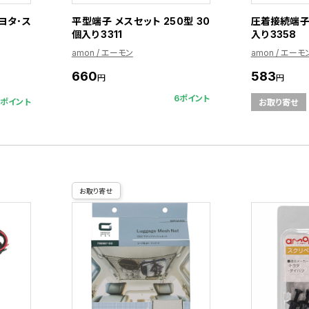
トヨタ･ス
平型端子 メスセット 250型 30
圧着接続端子 0
個入り 3311
入り 3358
amon / エーモン
amon / エーモ
660
583
円
円
6ポイント
5ポイント
お取り寄せ
お取り寄せ