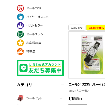
セールTOP
バイヤーオススメ
ベストセラー
お取り寄せ
WEB限定価格
セールチラシ
お客様の声
特売品
エーモン 3235 リレー(2
カテゴリ
amon / エーモン
1,155
ツールセット
円