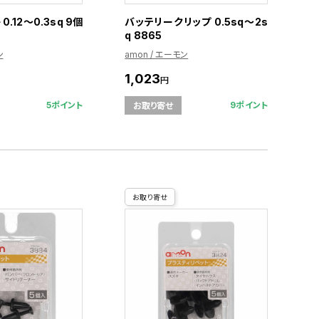
.12～0.3sq 9個
バッテリークリップ 0.5sq～2s
q 8865
ン
amon / エーモン
1,023
円
5ポイント
9ポイント
お取り寄せ
お取り寄せ