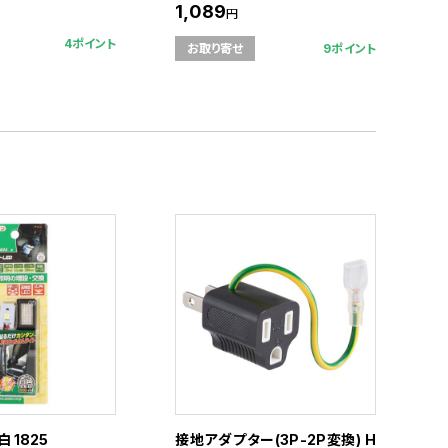
1,089
円
4ポイント
9ポイント
お取り寄せ
白 1825
接地アダプター(3P-2P変換) H