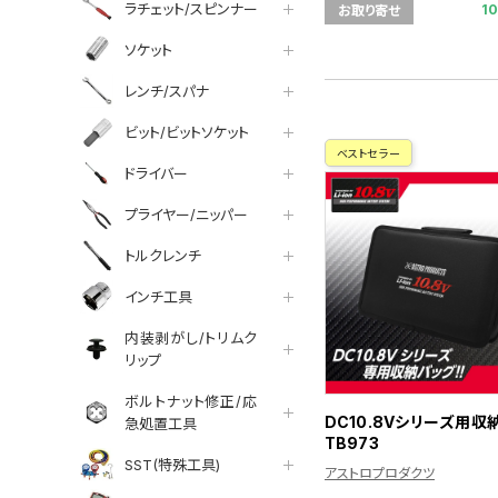
ラチェット/スピンナー
1
お取り寄せ
ソケット
レンチ/スパナ
ビット/ビットソケット
ベストセラー
ドライバー
プライヤー/ニッパー
トルクレンチ
インチ工具
内装剥がし/トリムク
リップ
ボルトナット修正/応
DC10.8Vシリーズ用収
急処置工具
TB973
SST(特殊工具)
アストロプロダクツ