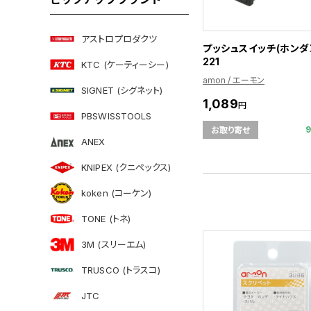
アストロプロダクツ
プッシュスイッチ(ホンダ車
221
KTC (ケーティーシー)
amon / エーモン
SIGNET (シグネット)
1,089
円
PBSWISSTOOLS
お取り寄せ
ANEX
KNIPEX (クニペックス)
koken (コーケン)
TONE (トネ)
3M (スリーエム)
TRUSCO (トラスコ)
JTC