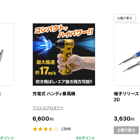
お取り寄せ
ペ
充電式 ハンディ暴風機
端子リリースツ
2D
アストロプロダクツ
6,600
3,630
円
円
139件
お取り寄せ
8ポイント
60ポイント