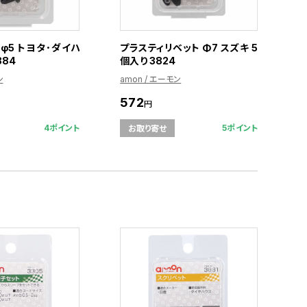
φ5 トヨタ･ダイハ
プラスティリベット Φ7 スズキ 5
884
個入り 3824
ン
amon / エーモン
572
円
4ポイント
5ポイント
お取り寄せ