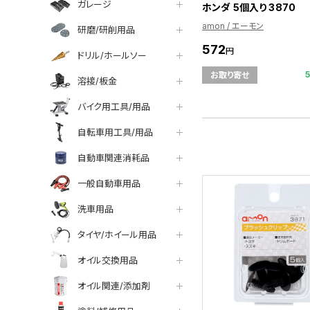
ガレージ
ホンダ 5個入り 3870
amon / エーモン
研磨/研削用品
572
円
ドリル/ホールソー
お取り寄せ
溶接/板金
バイク用工具/用品
自転車用工具/用品
自動車関連消耗品
一般自動車用品
洗車用品
タイヤ/ホイール用品
オイル交換用品
オイル関連/添加剤