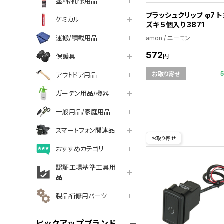
塗料/補修用品
ブラッシュクリップ φ7 
ケミカル
ズキ 5個入り 3871
運搬/積載用品
amon / エーモン
572
円
保護具
お取り寄せ
アウトドア用品
ガーデン用品/機器
一般用品/家庭用品
スマートフォン関連品
お取り寄せ
おすすめカテゴリ
認証工場基準工具用
品
製品補修用パーツ
ピックアップブランド