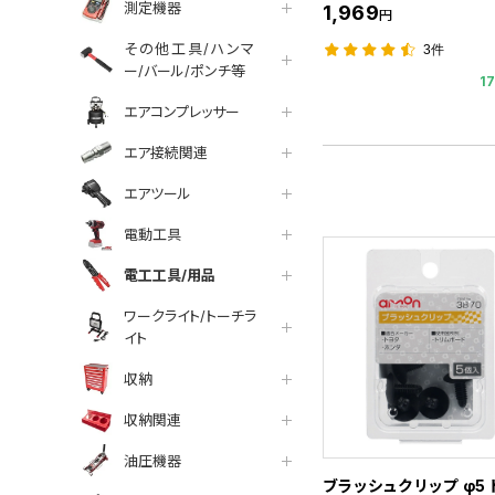
測定機器
1,969
円
その他工具/ハンマ
3件
ー/バール/ポンチ等
1
エアコンプレッサー
エア接続関連
エアツール
電動工具
電工工具/用品
ワークライト/トーチラ
イト
収納
収納関連
油圧機器
ブラッシュクリップ φ5 