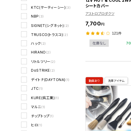
12V HOT & COOL 2W
シートカバー
KTC(ケーティーシー)
(3)
アストロプロダクツ
NBP
(3)
7,700
円
SIGNET(シグネット)
(2)
121件
TRUSCO(トラスコ)
(2)
7
在庫なし
ハック
(2)
HIRANO
(2)
リトルツリー
(2)
DoSTRIKE
(2)
デイトナ(DAYTONA)
(1)
動画あり
洗車アイテム
JTC
(1)
KURE(呉工業)
(1)
マルニ
(1)
チップトップ
(1)
ヒロ
(1)