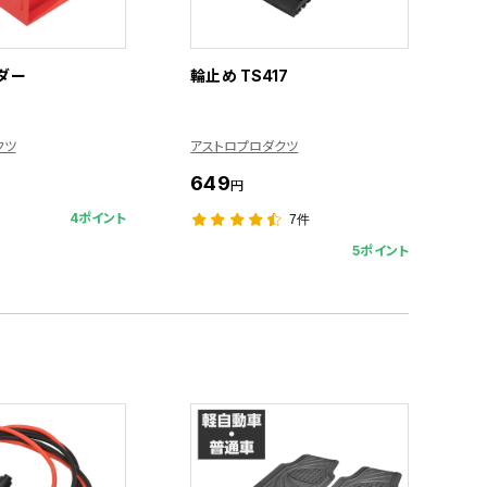
ダー
輪止め TS417
クツ
アストロプロダクツ
649
円
4ポイント
7件
5ポイント