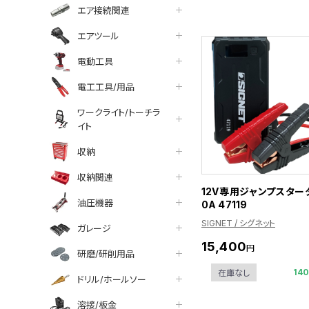
エア接続関連
エアツール
電動工具
電工工具/用品
ワークライト/トーチラ
イト
収納
収納関連
12V専用ジャンプスタータ
油圧機器
0A 47119
SIGNET / シグネット
ガレージ
15,400
円
研磨/研削用品
14
在庫なし
ドリル/ホールソー
溶接/板金