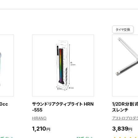
タイヤ交換
0cc
サウンドリアクティブライト HRN
1/2DR分
-555
スレンチ
HIRANO
アストロプロダ
1,210
3,839
円
円