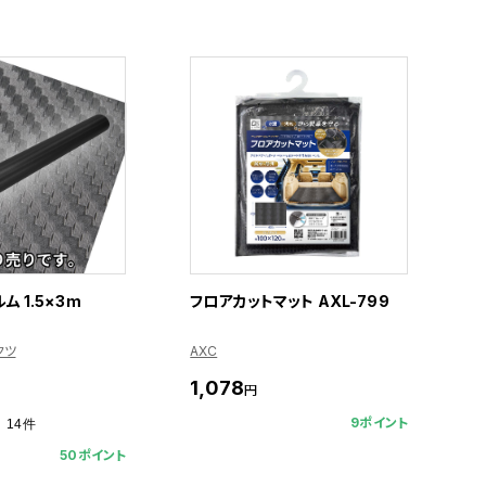
ム 1.5×3m
フロアカットマット AXL-799
クツ
AXC
1,078
円
9ポイント
14件
50ポイント