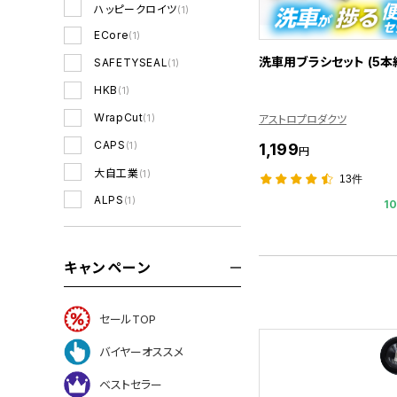
ハッピークロイツ
(1)
ECore
(1)
洗車用ブラシセット (5本
SAFETYSEAL
(1)
HKB
(1)
WrapCut
(1)
アストロプロダクツ
CAPS
(1)
1,199
円
大自工業
(1)
13件
ALPS
(1)
1
キャンペーン
セールTOP
バイヤーオススメ
ベストセラー