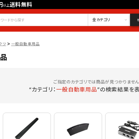
円
送料無料
以上
会員登録
ログイン
お気に入り
全カテゴリ
>
クツ
一般自動車用品
品
ご指定のカテゴリでは商品が見つかりません
“カテゴリ：
一般自動車用品
”の検索結果を表