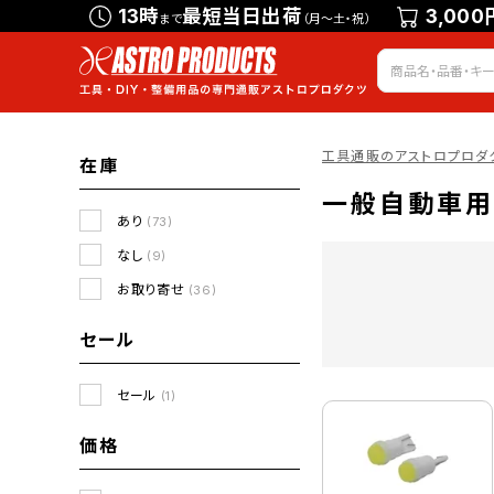
13時
最短当日出荷
3,000
まで
（月～土・祝）
工具通販のアストロプロダ
在庫
一般自動車用
あり
(73)
なし
(9)
お取り寄せ
(36)
セール
セール
(1)
価格