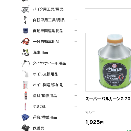
バイク用工具/用品
自転車用工具/用品
自動車関連消耗品
一般自動車用品
洗車用品
タイヤ/ホイール用品
オイル交換用品
オイル関連/添加剤
塗料/補修用品
スーパーバルカーンG 20
ケミカル
マルニ
運搬/積載用品
1,925
円
保護具