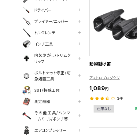
ドライバー
プライヤー/ニッパー
トルクレンチ
インチ工具
内装剥がし/トリムク
リップ
動物避け笛
ボルトナット修正/応
アストロプロダクツ
急処置工具
1,089
円
SST(特殊工具)
3件
測定機器
在庫なし
その他工具/ハンマ
ー/バール/ポンチ等
エアコンプレッサー