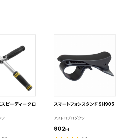
割式スピーディークロ
スマートフォンスタンド SH905
クツ
アストロプロダクツ
902
円