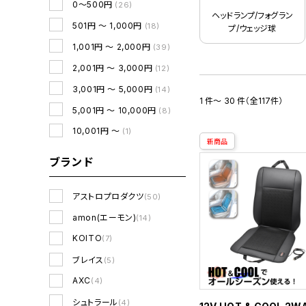
0～500円
(26)
ヘッドランプ/フォグラン
501円 ～ 1,000円
(18)
プ/ウェッジ球
1,001円 ～ 2,000円
(39)
2,001円 ～ 3,000円
(12)
3,001円 ～ 5,000円
(14)
1 件～ 30 件（全117件）
5,001円 ～ 10,000円
(8)
10,001円 ～
(1)
新商品
ブランド
アストロプロダクツ
(50)
amon(エーモン)
(14)
KOITO
(7)
ブレイス
(5)
AXC
(4)
シュトラール
(4)