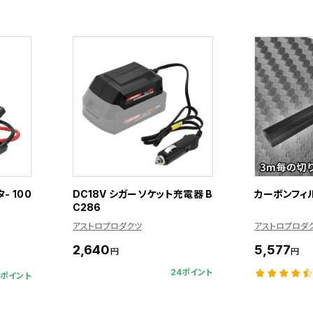
- 100
DC18V シガーソケット充電器 B
カーボンフィル
C286
アストロプロダクツ
アストロプロダ
2,640
5,577
円
円
24ポイント
0ポイント