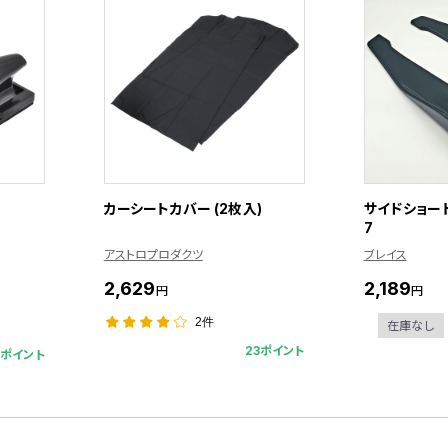
カーシートカバー (2枚入)
サイドショート
7
アストロプロダクツ
ブレイス
2,629
2,189
円
円
2件
在庫なし
23ポイント
9ポイント