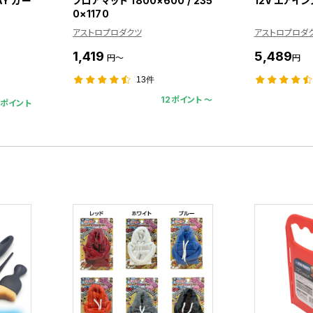
AY カー
フロアマット 1800×600 / 235
12V エアイ
0×1170
アストロプロダクツ
アストロプロダ
1,419
5,489
円～
円
13件
12ポイント 〜
0ポイント